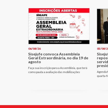
06/08/26
05/08/2
Sisejufe convoca Assembleia
Siseju
Geral Extraordinária, no dia 19 de
repos
agosto
servi
presi
Faça sua inscrição para a Assembleia, que terá
Agenda f
como pauta a avaliação das mobilizações
quarta-f