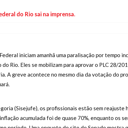
ederal do Rio sai na imprensa.
 Federal iniciam amanhã uma paralisação por tempo in
o do Rio. Eles se mobilizam para aprovar o PLC 28/201
ria. A greve acontece no mesmo dia da votação do pro
uará.
goria (Sisejufe), os profissionais estão sem reajuste 
inflação acumulada foi de quase 70%, enquanto os se
o período. Uma enquete do site do Senado mostra q