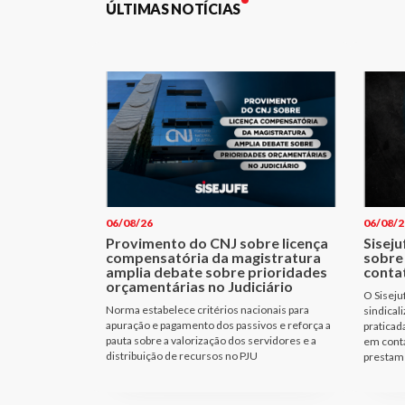
ÚLTIMAS NOTÍCIAS
06/08/26
06/08/2
Provimento do CNJ sobre licença
Siseju
compensatória da magistratura
sobre
amplia debate sobre prioridades
conta
orçamentárias no Judiciário
O Siseju
Norma estabelece critérios nacionais para
sindical
apuração e pagamento dos passivos e reforça a
praticad
pauta sobre a valorização dos servidores e a
em cont
distribuição de recursos no PJU
prestam 