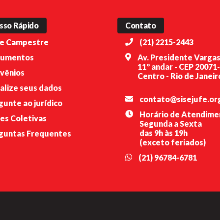
sso Rápido
Contato
e Campestre
(21) 2215-2443
umentos
Av. Presidente Vargas
11º andar - CEP 20071
vênios
Centro - Rio de Janeiro
alize seus dados
contato@sisejufe.or
gunte ao jurídico
Horário de Atendime
es Coletivas
Segunda a Sexta
das 9h às 19h
guntas Frequentes
(exceto feriados)
(21) 96784-6781