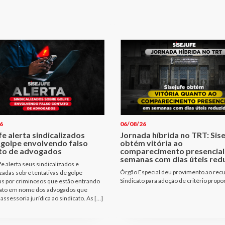
6
06/08/26
fe alerta sindicalizados
Jornada híbrida no TRT: Sis
 golpe envolvendo falso
obtém vitória ao
to de advogados
comparecimento presencial
semanas com dias úteis red
fe alerta seus sindicalizados e
Órgão Especial deu provimento ao rec
izadas sobre tentativas de golpe
Sindicato para adoção de critério propo
as por criminosos que estão entrando
ato em nome dos advogados que
assessoria jurídica ao sindicato. As […]