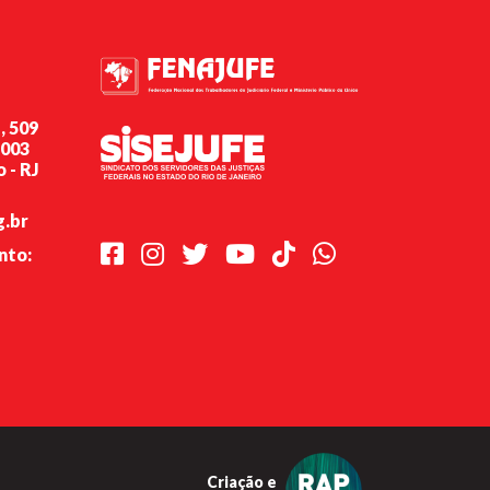
, 509
-003
 - RJ
g.br
Facebook
Instagram
Twitter
Youtube
TikTok
Whatsapp
nto:
Criação e