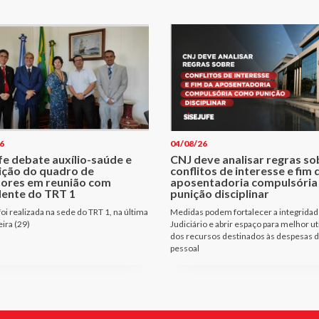
6
04/08/26
fe debate auxílio-saúde e
CNJ deve analisar regras so
ição do quadro de
conflitos de interesse e fim 
dores em reunião com
aposentadoria compulsóri
dente do TRT 1
punição disciplinar
oi realizada na sede do TRT 1, na última
Medidas podem fortalecer a integridad
eira (29)
Judiciário e abrir espaço para melhor ut
dos recursos destinados às despesas 
pessoal