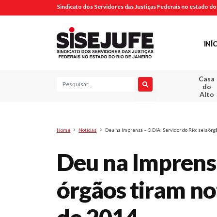
Sindicato dos Servidores das Justiças Federais no estado do 
INÍ
Casa
Pesquisa
do
Alto
Home
Notícias
Deu na Imprensa – O DIA: Servidor do Rio: seis ór
Deu na Imprensa
órgãos tiram no