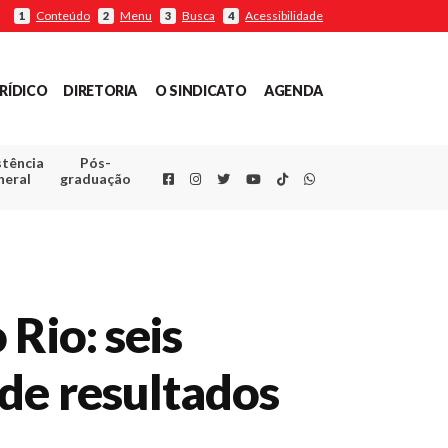
Conteúdo
Menu
Busca
Acessibilidade
1
2
3
4
RÍDICO
DIRETORIA
O SINDICATO
AGENDA
stência
Pós-
Facebook
Instagram
Twitter
Youtube
TikTok
Whatsapp
neral
graduação
Rio: seis
de resultados