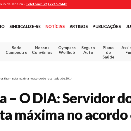
Rio de Janeiro -
Telefone: (21) 2215-2443
CIO
SINDICALIZE-SE
NOTÍCIAS
ARTIGOS
PUBLICAÇÕES
JU
Sede
Nossos
Gympass
Seguro
Plano
Assi
Campestre
Convênios
Wellhub
Auto
de
Fu
Saúde
gãos tiram nota máxima no acordo de resultados de 2014
 – O DIA: Servidor do 
ta máxima no acordo 