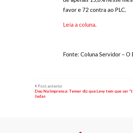
favor e 72 contra ao PLC.
Leia a coluna
.
Fonte: Coluna Servidor – O
Navegação
Post
Post anterior
anterior:
Deu Na Imprensa: Temer diz que Levy tem que ser “
Judas
de
Post