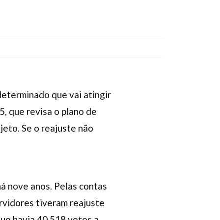
determinado que vai atingir
5, que revisa o plano de
jeto. Se o reajuste não
há nove anos. Pelas contas
rvidores tiveram reajuste
ue havia 40.518 votos a