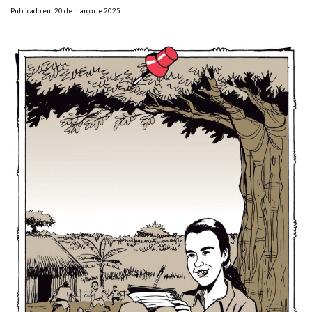
Publicado em 20 de março de 2025
Plano de Saúde
Assistência Funeral
Pós-graduação
Facebook
Instagram
Twitter
Youtube
TikTok
Whatsapp