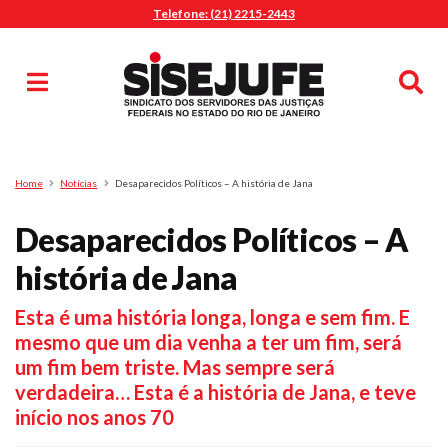
Telefone: (21) 2215-2443
MENU
Início
Sindicalize-se
Notícias
Artigos
Publicações
Pesquisa
Home
Notícias
Desaparecidos Políticos – A história de Jana
Jurídico
Desaparecidos Políticos – A
Diretoria
O Sindicato
história de Jana
Agenda
Esta é uma história longa, longa e sem fim. E
Casa do Alto
mesmo que um dia venha a ter um fim, será
Sede Campestre
um fim bem triste. Mas sempre será
Nossos Convênios
verdadeira… Esta é a história de Jana, e teve
Gympass Wellhub
início nos anos 70
Seguro Auto