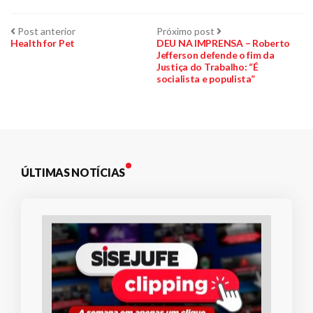
Navegação
Post
Próximo
Post anterior
Próximo post
anterior:
post:
Health for Pet
DEU NA IMPRENSA – Roberto
Jefferson defende o fim da
de
Justiça do Trabalho: “É
socialista e populista”
Post
ÚLTIMAS NOTÍCIAS