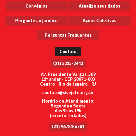
Convênios
Atualize seus dados
Pergunte ao jurídico
Ações Coletivas
Perguntas Frequentes
Contato
(21) 2215-2443
Av. Presidente Vargas, 509
11º andar - CEP 20071-003
Centro - Rio de Janeiro - RJ
contato@sisejufe.org.br
Horário de Atendimento:
Segunda a Sexta
das 9h às 19h
(exceto feriados)
(21) 96784-6781