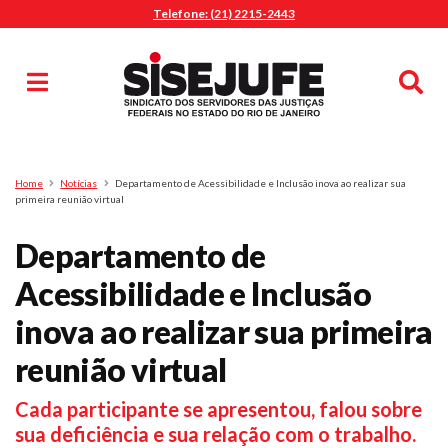
Telefone: (21) 2215-2443
MENU
Início
Sindicalize-se
Notícias
Artigos
Publicações
Pesquisa
Home
Notícias
Departamento de Acessibilidade e Inclusão inova ao realizar sua
Jurídico
primeira reunião virtual
Diretoria
Departamento de
O Sindicato
Acessibilidade e Inclusão
Agenda
inova ao realizar sua primeira
Casa do Alto
Sede Campestre
reunião virtual
Nossos Convênios
Cada participante se apresentou, falou sobre
Gympass Wellhub
sua deficiência e sua relação com o trabalho.
Seguro Auto