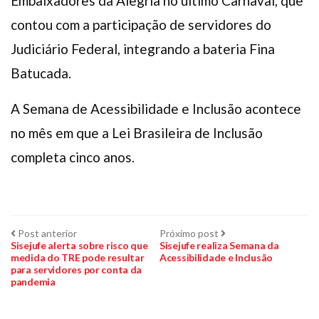
Embaixadores da Alegria no último Carnaval, que
contou com a participação de servidores do
Judiciário Federal, integrando a bateria Fina
Batucada.
A Semana de Acessibilidade e Inclusão acontece
no mês em que a Lei Brasileira de Inclusão
completa cinco anos.
Navegação
Post
Próximo
Post anterior
Próximo post
anterior:
post:
Sisejufe alerta sobre risco que
Sisejufe realiza Semana da
medida do TRE pode resultar
Acessibilidade e Inclusão
de
para servidores por conta da
pandemia
Post