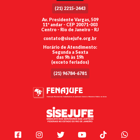
(21) 2215-2443
Av. Presidente Vargas, 509
11º andar - CEP 20071-003
Centro - Rio de Janeiro - RJ
contato@sisejufe.org.br
Horário de Atendimento:
Segunda a Sexta
das 9h às 19h
(exceto feriados)
(21) 96784-6781
Facebook
Instagram
Twitter
Youtube
TikTok
Whats