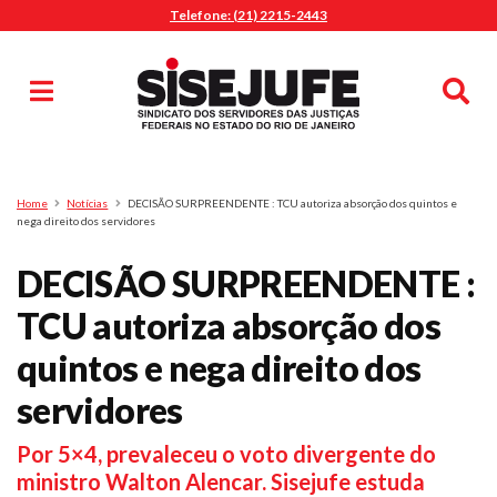
Telefone: (21) 2215-2443
MENU
Início
Sindicalize-se
Notícias
Artigos
Publicações
Pesquisa
Home
Notícias
DECISÃO SURPREENDENTE : TCU autoriza absorção dos quintos e
Jurídico
nega direito dos servidores
Diretoria
DECISÃO SURPREENDENTE :
O Sindicato
TCU autoriza absorção dos
Agenda
quintos e nega direito dos
Casa do Alto
Sede Campestre
servidores
Nossos Convênios
Por 5×4, prevaleceu o voto divergente do
Gympass Wellhub
ministro Walton Alencar. Sisejufe estuda
Seguro Auto