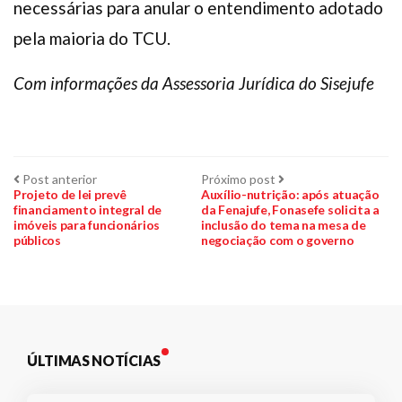
necessárias para anular o entendimento adotado
pela maioria do TCU.
Com informações da Assessoria Jurídica do Sisejufe
Navegação
Post
Próximo
Post anterior
Próximo post
anterior:
post:
Projeto de lei prevê
Auxílio-nutrição: após atuação
financiamento integral de
da Fenajufe, Fonasefe solicita a
de
imóveis para funcionários
inclusão do tema na mesa de
públicos
negociação com o governo
Post
ÚLTIMAS NOTÍCIAS