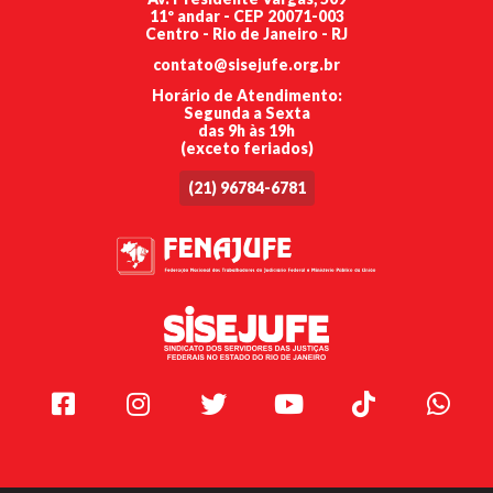
11º andar - CEP 20071-003
Centro - Rio de Janeiro - RJ
contato@sisejufe.org.br
Horário de Atendimento:
Segunda a Sexta
das 9h às 19h
(exceto feriados)
(21) 96784-6781
Facebook
Instagram
Twitter
Youtube
TikTok
Whats