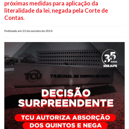
próximas medidas para aplicação da
Plano de Saúde
literalidade da lei, negada pela Corte de
Assistência Funeral
Contas.
Pós-graduação
Publicado em 23 de outubro de 2024
Facebook
Instagram
Twitter
Youtube
TikTok
Whatsapp