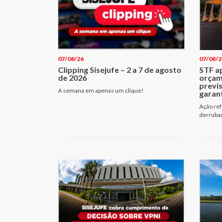
07/08/26
07/08/2
Clipping Sisejufe – 2 a 7 de agosto
STF a
de 2026
orçam
previ
A semana em apenas um clique!
garant
Ação ref
derrubad