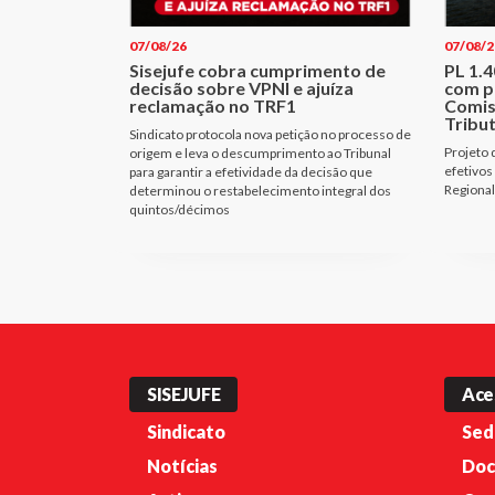
07/08/26
07/08/2
Sisejufe cobra cumprimento de
PL 1.
decisão sobre VPNI e ajuíza
com p
reclamação no TRF1
Comis
Tribu
Sindicato protocola nova petição no processo de
Projeto 
origem e leva o descumprimento ao Tribunal
efetivos
para garantir a efetividade da decisão que
Regional
determinou o restabelecimento integral dos
quintos/décimos
SISEJUFE
Ace
Sindicato
Sed
Notícias
Doc