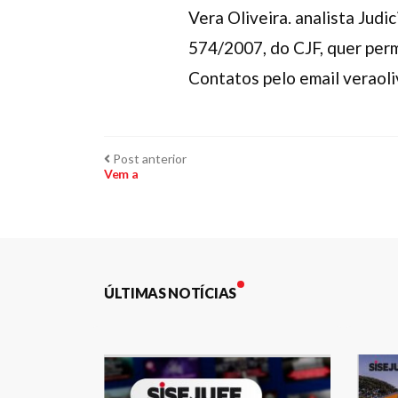
Vera Oliveira. analista Judi
574/2007, do CJF, quer perm
Contatos pelo email veraol
Navegação
Post
Post anterior
anterior:
Vem a
de
Post
ÚLTIMAS NOTÍCIAS