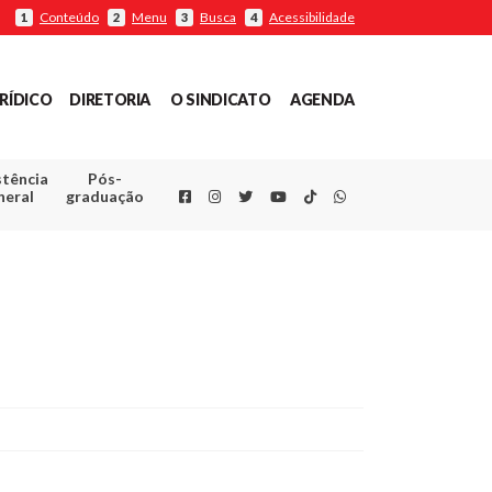
Conteúdo
Menu
Busca
Acessibilidade
1
2
3
4
RÍDICO
DIRETORIA
O SINDICATO
AGENDA
stência
Pós-
Facebook
Instagram
Twitter
Youtube
TikTok
Whatsapp
neral
graduação