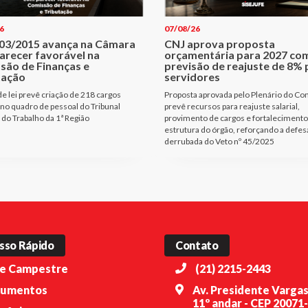
6
07/08/26
403/2015 avança na Câmara
CNJ aprova proposta
arecer favorável na
orçamentária para 2027 co
são de Finanças e
previsão de reajuste de 8% 
tação
servidores
de lei prevê criação de 218 cargos
Proposta aprovada pelo Plenário do Co
 no quadro de pessoal do Tribunal
prevê recursos para reajuste salarial,
 do Trabalho da 1ª Região
provimento de cargos e fortalecimento
estrutura do órgão, reforçando a defes
derrubada do Veto nº 45/2025
sso Rápido
Contato
e Campestre
(21) 2215-2443
umentos
Av. Presidente Vargas
11º andar - CEP 20071