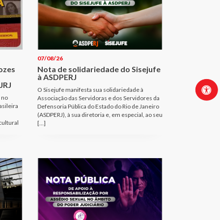
07/08/26
Vozes
Nota de solidariedade do Sisejufe
à ASDPERJ
JRJ
O Sisejufe manifesta sua solidariedade à
 no
Associação das Servidoras e dos Servidores da
sileira
Defensoria Pública do Estado do Rio de Janeiro
(ASDPERJ), à sua diretoria e, em especial, ao seu
cultural
[…]