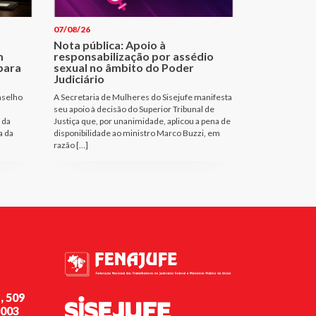
07/08/26
Nota pública: Apoio à
m
responsabilização por assédio
para
sexual no âmbito do Poder
Judiciário
nselho
A Secretaria de Mulheres do Sisejufe manifesta
seu apoio à decisão do Superior Tribunal de
 da
Justiça que, por unanimidade, aplicou a pena de
a da
disponibilidade ao ministro Marco Buzzi, em
razão […]
, 509
-003