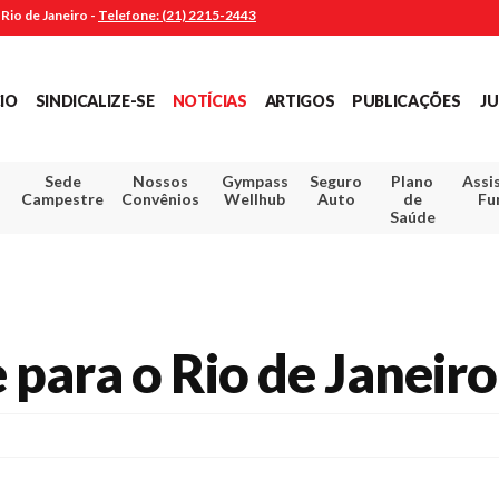
Rio de Janeiro -
Telefone: (21) 2215-2443
CIO
SINDICALIZE-SE
NOTÍCIAS
ARTIGOS
PUBLICAÇÕES
JU
Sede
Nossos
Gympass
Seguro
Plano
Assi
Campestre
Convênios
Wellhub
Auto
de
Fu
Saúde
 para o Rio de Janeiro