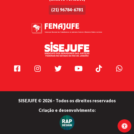
(21) 96784-6781
Facebook
Instagram
Twitter
Youtube
TikTok
Whats
SISEJUFE © 2026 - Todos os direitos reservados
Criação e
desenvolvimento: