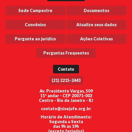
Sede Campestre
Documentos
Convênios
Atualize seus dados
Pergunte ao jurídico
Ações Coletivas
Perguntas Frequentes
Contato
(21) 2215-2443
Av. Presidente Vargas, 509
11º andar - CEP 20071-003
Centro - Rio de Janeiro - RJ
contato@sisejufe.org.br
Horário de Atendimento:
Segunda a Sexta
das 9h às 19h
(exceto feriados)