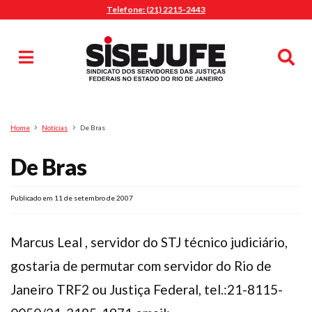
Telefone: (21) 2215-2443
MENU
Início
Sindicalize-se
Notícias
Artigos
Publicações
Pesquisa
Home
Notícias
De Bras
Jurídico
De Bras
Diretoria
O Sindicato
Agenda
Publicado em 11 de setembro de 2007
Casa do Alto
Marcus Leal , servidor do STJ técnico judiciário,
Sede Campestre
gostaria de permutar com servidor do Rio de
Nossos Convênios
Janeiro TRF2 ou Justiça Federal, tel.:21-8115-
Gympass Wellhub
Seguro Auto