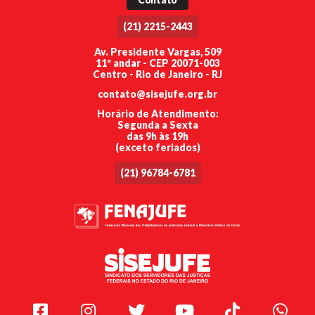
(21) 2215-2443
Av. Presidente Vargas, 509
11º andar - CEP 20071-003
Centro - Rio de Janeiro - RJ
contato@sisejufe.org.br
Horário de Atendimento:
Segunda a Sexta
das 9h às 19h
(exceto feriados)
(21) 96784-6781
Facebook
Instagram
Twitter
Youtube
TikTok
Whats