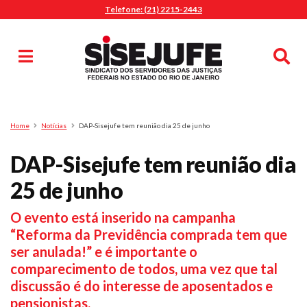
Telefone: (21) 2215-2443
MENU
Início
Sindicalize-se
Notícias
Artigos
Publicações
Pesquisa
Home
Notícias
DAP-Sisejufe tem reunião dia 25 de junho
Jurídico
DAP-Sisejufe tem reunião dia
Diretoria
O Sindicato
25 de junho
Agenda
O evento está inserido na campanha
Casa do Alto
“Reforma da Previdência comprada tem que
Sede Campestre
ser anulada!” e é importante o
Nossos Convênios
comparecimento de todos, uma vez que tal
Gympass Wellhub
discussão é do interesse de aposentados e
pensionistas.
Seguro Auto