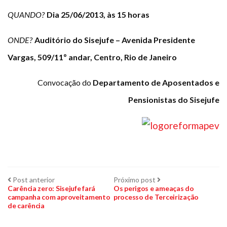
QUANDO?
Dia 25/06/2013, às 15 horas
ONDE?
Auditório do Sisejufe – Avenida Presidente
Vargas, 509/11º andar, Centro, Rio de Janeiro
Convocação do
Departamento de Aposentados e
Pensionistas do Sisejufe
Navegação
Post
Próximo
Post anterior
Próximo post
anterior:
post:
Carência zero: Sisejufe fará
Os perigos e ameaças do
campanha com aproveitamento
processo de Terceirização
de
de carência
Post