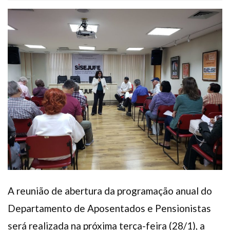
Plano de Saúde
Assistência Funeral
Pós-graduação
Facebook
Instagram
Twitter
Youtube
TikTok
Whatsapp
A reunião de abertura da programação anual do
Departamento de Aposentados e Pensionistas
será realizada na próxima terça-feira (28/1), a