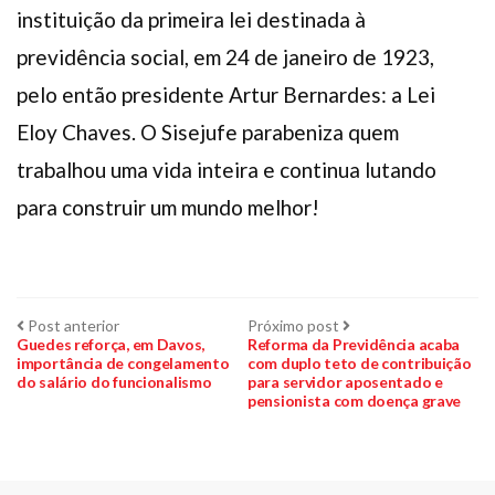
instituição da primeira lei destinada à
previdência social, em 24 de janeiro de 1923,
pelo então presidente Artur Bernardes: a Lei
Eloy Chaves. O Sisejufe parabeniza quem
trabalhou uma vida inteira e continua lutando
para construir um mundo melhor!
Navegação
Post
Próximo
Post anterior
Próximo post
anterior:
post:
Guedes reforça, em Davos,
Reforma da Previdência acaba
importância de congelamento
com duplo teto de contribuição
de
do salário do funcionalismo
para servidor aposentado e
pensionista com doença grave
Post