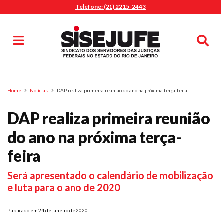
Telefone: (21) 2215-2443
MENU
Início
Sindicalize-se
Notícias
Artigos
Publicações
Pesquisa
Home
Notícias
DAP realiza primeira reunião do ano na próxima terça-feira
Jurídico
DAP realiza primeira reunião
Diretoria
O Sindicato
do ano na próxima terça-
Agenda
feira
Casa do Alto
Será apresentado o calendário de mobilização
Sede Campestre
e luta para o ano de 2020
Nossos Convênios
Gympass Wellhub
Publicado em 24 de janeiro de 2020
Seguro Auto