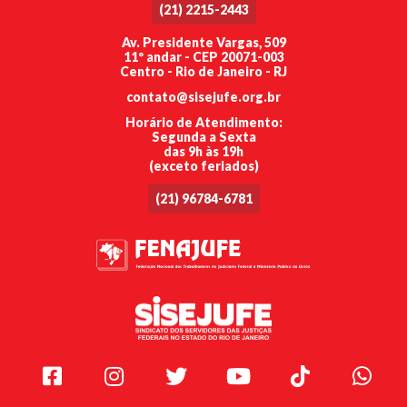
(21) 2215-2443
Av. Presidente Vargas, 509
11º andar - CEP 20071-003
Centro - Rio de Janeiro - RJ
contato@sisejufe.org.br
Horário de Atendimento:
Segunda a Sexta
das 9h às 19h
(exceto feriados)
(21) 96784-6781
Facebook
Instagram
Twitter
Youtube
TikTok
Whats