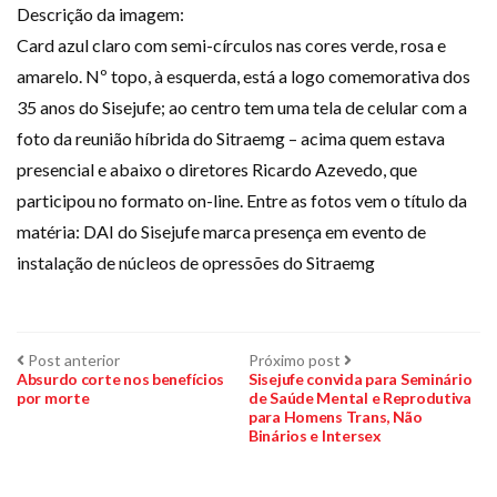
Descrição da imagem:
Card azul claro com semi-círculos nas cores verde, rosa e
amarelo. Nº topo, à esquerda, está a logo comemorativa dos
35 anos do Sisejufe; ao centro tem uma tela de celular com a
foto da reunião híbrida do Sitraemg – acima quem estava
presencial e abaixo o diretores Ricardo Azevedo, que
participou no formato on-line. Entre as fotos vem o título da
matéria: DAI do Sisejufe marca presença em evento de
instalação de núcleos de opressões do Sitraemg
Navegação
Post
Próximo
Post anterior
Próximo post
anterior:
post:
Absurdo corte nos benefícios
Sisejufe convida para Seminário
por morte
de Saúde Mental e Reprodutiva
de
para Homens Trans, Não
Binários e Intersex
Post