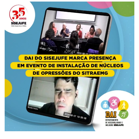
Plano de Saúde
Assistência Funeral
Pós-graduação
Facebook
Instagram
Twitter
Youtube
TikTok
Whatsapp