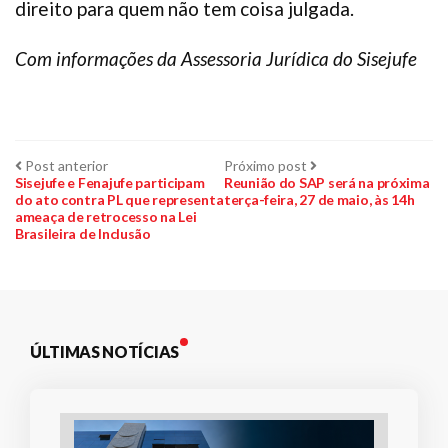
direito para quem não tem coisa julgada.
Com informações da Assessoria Jurídica do Sisejufe
Navegação
Post
Próximo
Post anterior
Próximo post
anterior:
post:
Sisejufe e Fenajufe participam
Reunião do SAP será na próxima
do ato contra PL que representa
terça-feira, 27 de maio, às 14h
de
ameaça de retrocesso na Lei
Brasileira de Inclusão
Post
ÚLTIMAS NOTÍCIAS