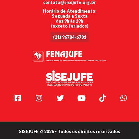
contato@sisejufe.org.br
Horário de Atendimento:
Segunda a Sexta
das 9h às 19h
(exceto feriados)
(21) 96784-6781
Facebook
Instagram
Twitter
Youtube
TikTok
Whats
SISEJUFE © 2026 - Todos os direitos reservados