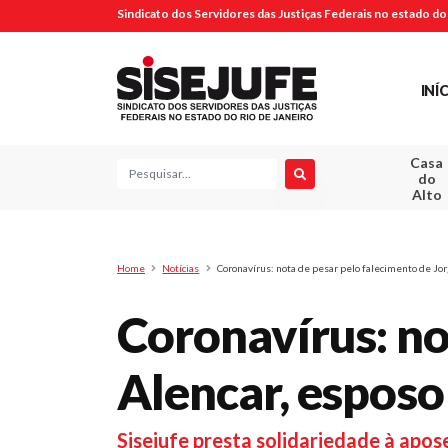
Sindicato dos Servidores das Justiças Federais no estado do 
INÍ
Casa
Pesquisa
do
Alto
Home
Notícias
Coronavírus: nota de pesar pelo falecimento de Jor
Coronavírus: no
Alencar, esposo
Sisejufe presta solidariedade à apo