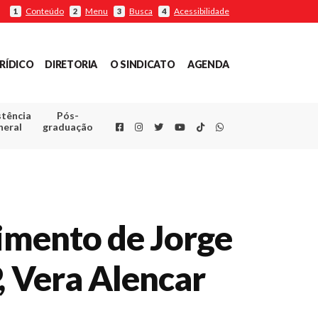
Conteúdo
Menu
Busca
Acessibilidade
1
2
3
4
RÍDICO
DIRETORIA
O SINDICATO
AGENDA
stência
Pós-
Facebook
Instagram
Twitter
Youtube
TikTok
Whatsapp
neral
graduação
cimento de Jorge
, Vera Alencar