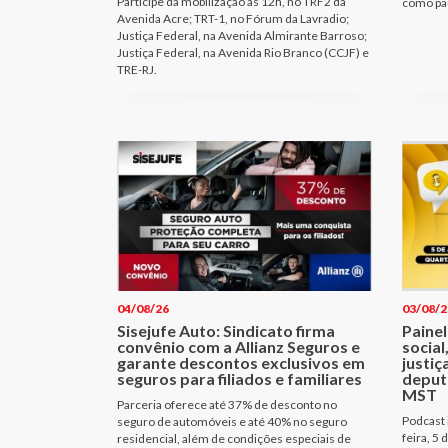
Participe da mobilização às 12h, no TRF2 da
como pau
Avenida Acre; TRT-1, no Fórum da Lavradio;
Justiça Federal, na Avenida Almirante Barroso;
Justiça Federal, na Avenida Rio Branco (CCJF) e
TRE-RJ.
04/08/26
03/08/2
Sisejufe Auto: Sindicato firma
Painel
convênio com a Allianz Seguros e
social
garante descontos exclusivos em
justiç
seguros para filiados e familiares
deput
MST
Parceria oferece até 37% de desconto no
Podcast i
seguro de automóveis e até 40% no seguro
feira, 5 
residencial, além de condições especiais de