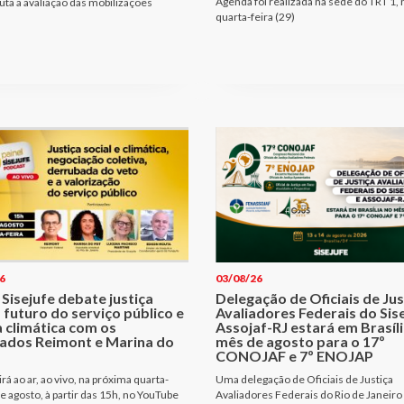
Agenda foi realizada na sede do TRT 1, 
ta a avaliação das mobilizações
quarta-feira (29)
6
03/08/26
 Sisejufe debate justiça
Delegação de Oficiais de Jus
, futuro do serviço público e
Avaliadores Federais do Sise
a climática com os
Assojaf-RJ estará em Brasíl
ados Reimont e Marina do
mês de agosto para o 17º
CONOJAF e 7º ENOJAP
rá ao ar, ao vivo, na próxima quarta-
Uma delegação de Oficiais de Justiça
de agosto, à partir das 15h, no YouTube
Avaliadores Federais do Rio de Janeiro