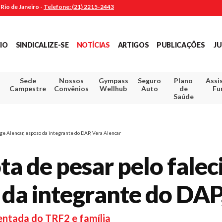
Rio de Janeiro -
Telefone: (21) 2215-2443
CIO
SINDICALIZE-SE
NOTÍCIAS
ARTIGOS
PUBLICAÇÕES
JU
Sede
Nossos
Gympass
Seguro
Plano
Assi
Campestre
Convênios
Wellhub
Auto
de
Fu
Saúde
ge Alencar, esposo da integrante do DAP, Vera Alencar
ta de pesar pelo fale
 da integrante do DAP
sentada do TRF2 e família