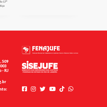
do 17º
tiça
, 509
-003
 - RJ
g.br
Facebook
Instagram
Twitter
Youtube
TikTok
Whatsapp
nto: