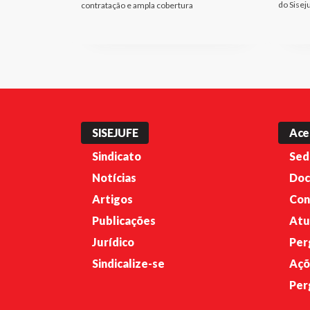
do Sisej
contratação e ampla cobertura
SISEJUFE
Ace
Sindicato
Sed
Notícias
Doc
Artigos
Con
Publicações
Atu
Jurídico
Per
Sindicalize-se
Açõ
Per