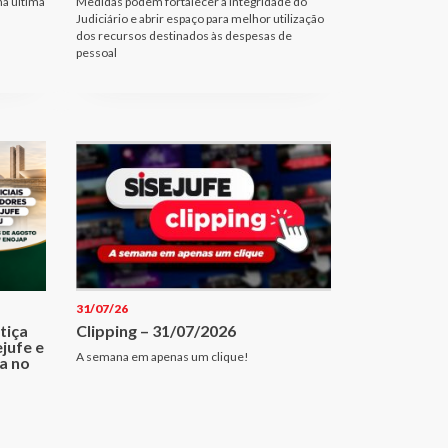
na última
Medidas podem fortalecer a integridade do
Judiciário e abrir espaço para melhor utilização
dos recursos destinados às despesas de
pessoal
31/07/26
tiça
Clipping – 31/07/2026
jufe e
A semana em apenas um clique!
ia no