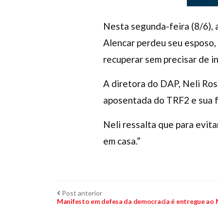
Nesta segunda-feira (8/6),
Alencar perdeu seu esposo, 
recuperar sem precisar de i
A diretora do DAP, Neli Ros
aposentada do TRF2 e sua f
Neli ressalta que para evita
em casa.”
Navegação
Post
Post anterior
anterior:
Manifesto em defesa da democracia é entregue ao M