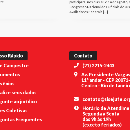
ufe
participará, nos dias 13 e 14 de agosto, 
Congresso Nacional dos Oficiais de Jus
Avaliadores Federais […]
sso Rápido
Contato
e Campestre
(21) 2215-2443
umentos
Av. Presidente Vargas
11º andar - CEP 20071
vênios
Centro - Rio de Janeiro
alize seus dados
contato@sisejufe.or
gunte ao jurídico
Horário de Atendime
es Coletivas
Segunda a Sexta
das 9h às 19h
guntas Frequentes
(exceto feriados)