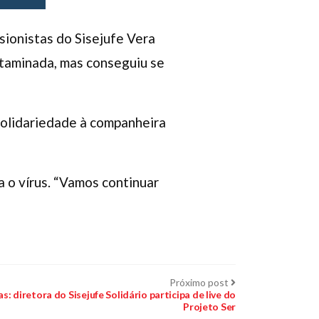
ionistas do Sisejufe Vera
ntaminada, mas conseguiu se
 solidariedade à companheira
a o vírus. “Vamos continuar
Próximo
Próximo post
post:
s: diretora do Sisejufe Solidário participa de live do
Projeto Ser