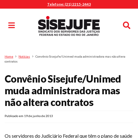
Telefone: (21) 2215-2443
MENU
Início
Sindicalize-se
Notícias
Artigos
Publicações
Pesquisa
Home
Notícias
Convênio Sisejufe/Unimed muda administradora mas não altera
Jurídico
contratos
Diretoria
Convênio Sisejufe/Unimed
O Sindicato
muda administradora mas
Agenda
não altera contratos
Casa do Alto
Sede Campestre
Publicado em 19 de junho de 2013
Nossos Convênios
Gympass Wellhub
Os servidores do Judiciário Federal que têm o plano de saúde
Seguro Auto