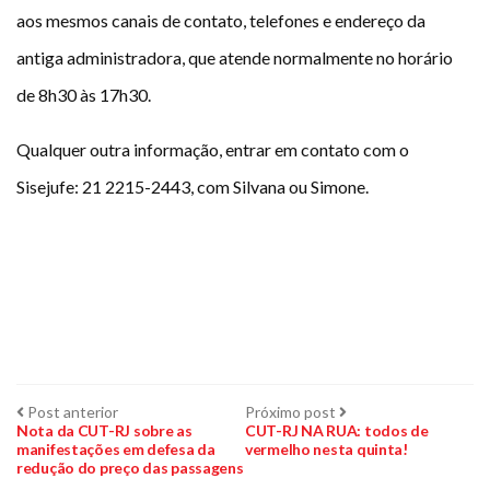
aos mesmos canais de contato, telefones e endereço da
antiga administradora, que atende normalmente no horário
de 8h30 às 17h30.
Qualquer outra informação, entrar em contato com o
Sisejufe: 21 2215-2443, com Silvana ou Simone.
Navegação
Post
Próximo
Post anterior
Próximo post
anterior:
post:
Nota da CUT-RJ sobre as
CUT-RJ NA RUA: todos de
manifestações em defesa da
vermelho nesta quinta!
de
redução do preço das passagens