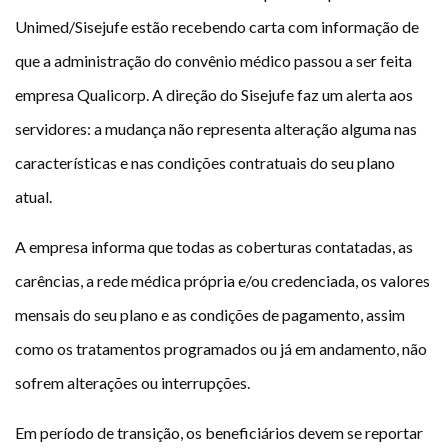
Plano de Saúde
Unimed/Sisejufe estão recebendo carta com informação de
Assistência Funeral
que a administração do convênio médico passou a ser feita
Pós-graduação
empresa Qualicorp. A direção do Sisejufe faz um alerta aos
Facebook
Instagram
Twitter
Youtube
TikTok
Whatsapp
servidores: a mudança não representa alteração alguma nas
características e nas condições contratuais do seu plano
atual.
A empresa informa que todas as coberturas contatadas, as
carências, a rede médica própria e/ou credenciada, os valores
mensais do seu plano e as condições de pagamento, assim
como os tratamentos programados ou já em andamento, não
sofrem alterações ou interrupções.
Em período de transição, os beneficiários devem se reportar