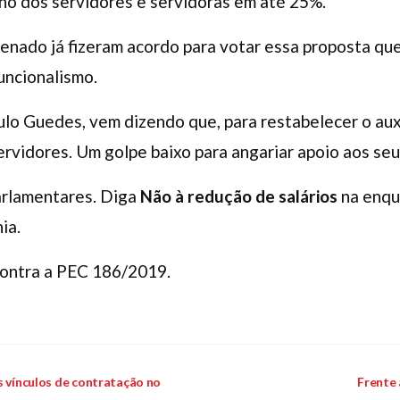
alho dos servidores e servidoras em até 25%.
enado já fizeram acordo para votar essa proposta que 
uncionalismo.
lo Guedes, vem dizendo que, para restabelecer o auxí
servidores. Um golpe baixo para angariar apoio aos se
arlamentares. Diga
Não à redução de salários
na enqu
ia.
contra a PEC 186/2019.
s vínculos de contratação no
Frente 