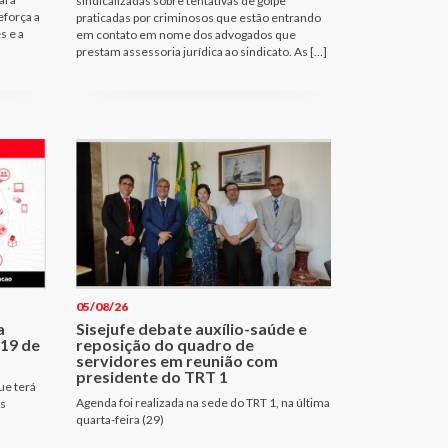
sindicalizadas sobre tentativas de golpe
eforça a
praticadas por criminosos que estão entrando
s e a
em contato em nome dos advogados que
prestam assessoria jurídica ao sindicato. As […]
05/08/26
a
Sisejufe debate auxílio-saúde e
 19 de
reposição do quadro de
servidores em reunião com
presidente do TRT 1
ue terá
Agenda foi realizada na sede do TRT 1, na última
es
quarta-feira (29)