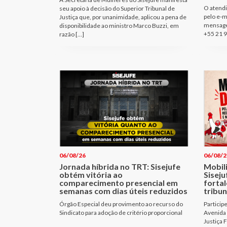
O atendi
seu apoio à decisão do Superior Tribunal de
pelo e-m
Justiça que, por unanimidade, aplicou a pena de
mensage
disponibilidade ao ministro Marco Buzzi, em
+55 21 9
razão […]
06/08/26
06/08/2
Jornada híbrida no TRT: Sisejufe
Mobil
obtém vitória ao
Sisej
comparecimento presencial em
fortal
semanas com dias úteis reduzidos
tribun
Órgão Especial deu provimento ao recurso do
Particip
Sindicato para adoção de critério proporcional
Avenida 
Justiça 