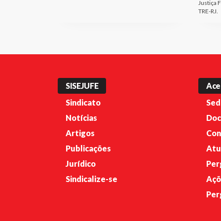
Justiça 
TRE-RJ.
SISEJUFE
Ace
Sindicato
Sed
Notícias
Doc
Artigos
Con
Publicações
Atu
Jurídico
Per
Sindicalize-se
Açõ
Per