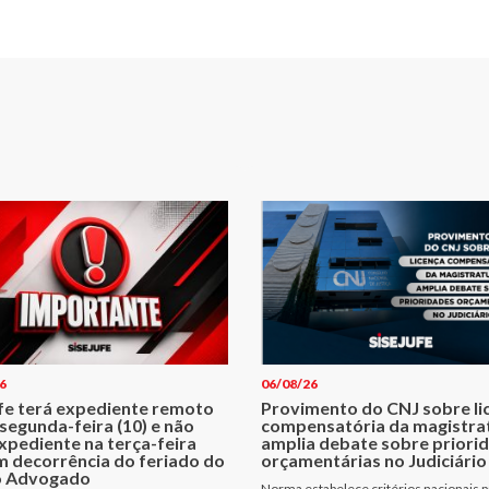
6
06/08/26
ufe terá expediente remoto
Provimento do CNJ sobre li
segunda-feira (10) e não
compensatória da magistra
xpediente na terça-feira
amplia debate sobre priori
m decorrência do feriado do
orçamentárias no Judiciário
o Advogado
Norma estabelece critérios nacionais p