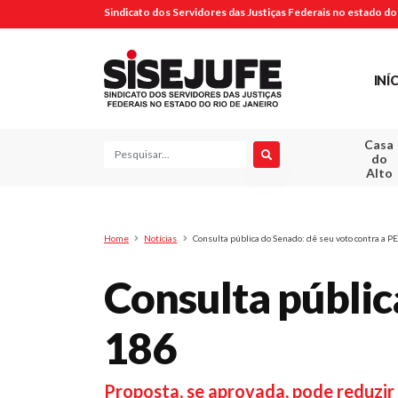
Sindicato dos Servidores das Justiças Federais no estado do 
INÍ
Casa
Pesquisa
do
Alto
Home
Notícias
Consulta pública do Senado: dê seu voto contra a P
Consulta públic
186
Proposta, se aprovada, pode reduzir