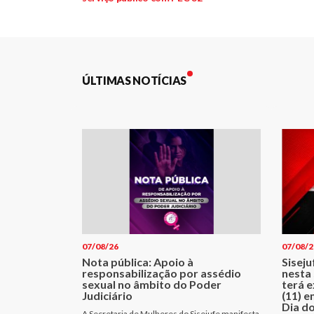
de
Post
ÚLTIMAS NOTÍCIAS
07/08/26
07/08/2
Nota pública: Apoio à
Sisej
responsabilização por assédio
nesta 
sexual no âmbito do Poder
terá e
Judiciário
(11) e
Dia d
A Secretaria de Mulheres do Sisejufe manifesta