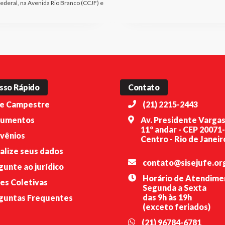
Federal, na Avenida Rio Branco (CCJF) e
sso Rápido
Contato
e Campestre
(21) 2215-2443
umentos
Av. Presidente Vargas
11º andar - CEP 20071
vênios
Centro - Rio de Janeiro
alize seus dados
contato@sisejufe.or
gunte ao jurídico
Horário de Atendime
es Coletivas
Segunda a Sexta
das 9h às 19h
guntas Frequentes
(exceto feriados)
(21) 96784-6781