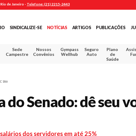
Rio de Janeiro -
Telefone: (21) 2215-2443
CIO
SINDICALIZE-SE
NOTÍCIAS
ARTIGOS
PUBLICAÇÕES
JU
Sede
Nossos
Gympass
Seguro
Plano
Assi
Campestre
Convênios
Wellhub
Auto
de
Fu
Saúde
EC 186
a do Senado: dê seu v
 salários dos servidores em até 25%