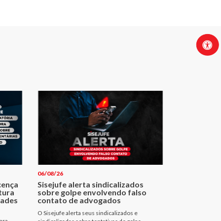
06/08/26
cença
Sisejufe alerta sindicalizados
tura
sobre golpe envolvendo falso
dades
contato de advogados
O Sisejufe alerta seus sindicalizados e
ara