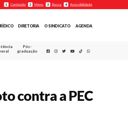
Conteúdo
Menu
Busca
Acessibilidade
1
2
3
4
RÍDICO
DIRETORIA
O SINDICATO
AGENDA
stência
Pós-
Facebook
Instagram
Twitter
Youtube
TikTok
Whatsapp
neral
graduação
oto contra a PEC