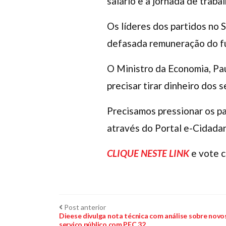
salário e a jornada de trab
Os líderes dos partidos no S
defasada remuneração do f
O Ministro da Economia, Pau
precisar tirar dinheiro dos 
Precisamos pressionar os p
através do Portal e-Cidadan
CLIQUE NESTE LINK
e vote 
Navegação
Post
Post anterior
anterior:
Dieese divulga nota técnica com análise sobre novo
serviço público com PEC 32