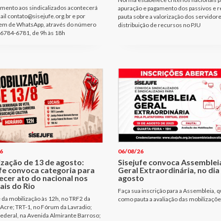
mento aos sindicalizados acontecerá
apuração e pagamento dos passivos e r
ail contato@sisejufe.org.br e por
pauta sobre a valorização dos servidore
m de WhatsApp, através do número
distribuição de recursos no PJU
6784-6781, de 9h às 18h
6
06/08/26
ização de 13 de agosto:
Sisejufe convoca Assemblei
ufe convoca categoria para
Geral Extraordinária, no dia
ecer ato do nacional nos
agosto
ais do Rio
Faça sua inscrição para a Assembleia, q
e da mobilização às 12h, no TRF2 da
como pauta a avaliação das mobilizaçõ
Acre; TRT-1, no Fórum da Lavradio;
Federal, na Avenida Almirante Barroso;