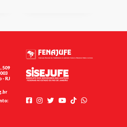
, 509
-003
 - RJ
g.br
Facebook
Instagram
Twitter
Youtube
TikTok
Whatsapp
nto: