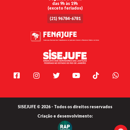
das 9h às 19h
(exceto feriados)
(21) 96784-6781
Facebook
Instagram
Twitter
Youtube
TikTok
Whats
SISEJUFE © 2026 - Todos os direitos reservados
Criação e
desenvolvimento: