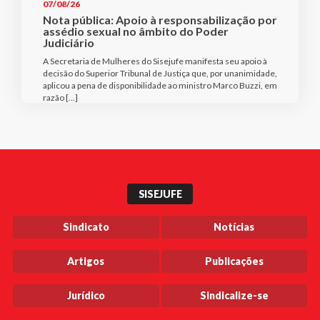
07/08/26
Nota pública: Apoio à responsabilização por
assédio sexual no âmbito do Poder
Judiciário
A Secretaria de Mulheres do Sisejufe manifesta seu apoio à
decisão do Superior Tribunal de Justiça que, por unanimidade,
aplicou a pena de disponibilidade ao ministro Marco Buzzi, em
razão […]
SISEJUFE
Sindicato
Notícias
Artigos
Publicações
Jurídico
Sindicalize-se