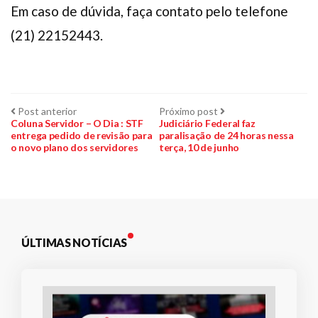
Em caso de dúvida, faça contato pelo telefone
(21) 22152443.
Navegação
Post
Próximo
Post anterior
Próximo post
anterior:
post:
Coluna Servidor – O Dia : STF
Judiciário Federal faz
entrega pedido de revisão para
paralisação de 24 horas nessa
de
o novo plano dos servidores
terça, 10 de junho
Post
ÚLTIMAS NOTÍCIAS