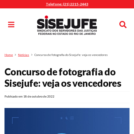
Telefone: (21) 2215-2443
MENU
Início
Sindicalize-se
Notícias
Artigos
Publicações
Pesquisa
Home
Notícias
Concurso de fotografia do Sisejufe: veja os vencedores
Jurídico
Concurso de fotografia do
Diretoria
O Sindicato
Sisejufe: veja os vencedores
Agenda
Publicado em 18 de outubro de 2022
Casa do Alto
Sede Campestre
Nossos Convênios
Gympass Wellhub
Seguro Auto