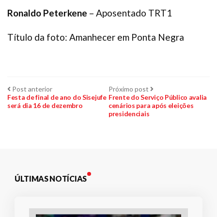
Ronaldo Peterkene
– Aposentado TRT1
Título da foto: Amanhecer em Ponta Negra
Navegação
Post
Próximo
Post anterior
Próximo post
anterior:
post:
Festa de final de ano do Sisejufe
Frente do Serviço Público avalia
será dia 16 de dezembro
cenários para após eleições
de
presidenciais
Post
ÚLTIMAS NOTÍCIAS