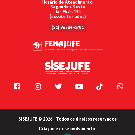
Horário de Atendimento:
Segunda a Sexta
das 9h às 19h
(exceto feriados)
(21) 96784-6781
Facebook
Instagram
Twitter
Youtube
TikTok
Whats
SISEJUFE © 2026 - Todos os direitos reservados
Criação e
desenvolvimento: