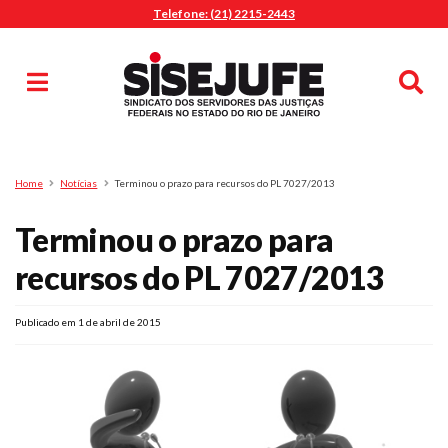
Telefone: (21) 2215-2443
MENU
Início
Sindicalize-se
Notícias
Artigos
Publicações
Pesquisa
Home
Notícias
Terminou o prazo para recursos do PL 7027/2013
Jurídico
Terminou o prazo para
Diretoria
O Sindicato
recursos do PL 7027/2013
Agenda
Publicado em 1 de abril de 2015
Casa do Alto
Sede Campestre
Nossos Convênios
Gympass Wellhub
Seguro Auto