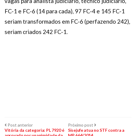
vagas para analista judiciário, técnico judiciário,
FC-1 e FC-6 (14 para cada), 97 FC-4 e 145 FC-1
seriam transformados em FC-6 (perfazendo 242),
seriam criados 242 FC-1.
Navegação
Post
Próximo
Post anterior
Próximo post
anterior:
post:
Vitória da categoria: PL 7920 é
Sisejufe atua no STF contra a
aprovado por unanimidade da
MP 664/2014