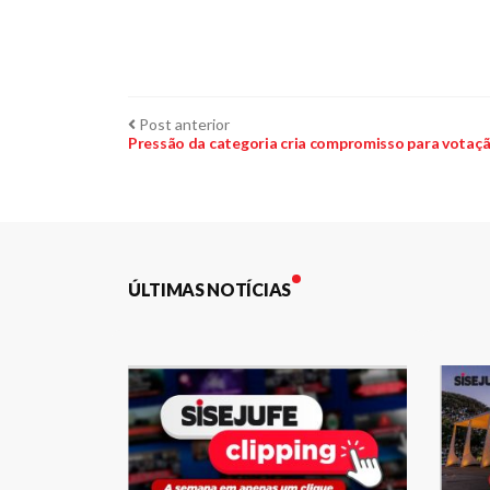
Navegação
Post
Post anterior
anterior:
Pressão da categoria cria compromisso para votaç
de
Post
ÚLTIMAS NOTÍCIAS