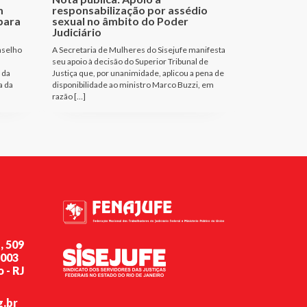
m
responsabilização por assédio
para
sexual no âmbito do Poder
Judiciário
nselho
A Secretaria de Mulheres do Sisejufe manifesta
seu apoio à decisão do Superior Tribunal de
 da
Justiça que, por unanimidade, aplicou a pena de
a da
disponibilidade ao ministro Marco Buzzi, em
razão […]
, 509
-003
 - RJ
g.br