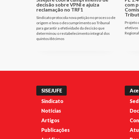
decisão sobre VPNI e ajuíza
com p
reclamação no TRF1
Comis
Tribu
Sindicato protocola nova petição no processo de
Projeto 
origem e leva o descumprimento ao Tribunal
efetivos
para garantir a efetividade da decisão que
Regional
determinou o restabelecimento integral dos
quintos/décimos
SISEJUFE
Ace
Sindicato
Sed
Notícias
Doc
Artigos
Con
Publicações
Atu