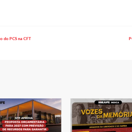
ão do PCS na CFT
P