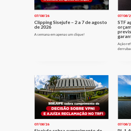
07/08/26
07/08/2
Clipping Sisejufe – 2 a 7 de agosto
STF a
de 2026
orçam
previ
A semana em apenas um clique!
garant
Ação ref
derrubad
07/08/26
07/08/2
Sisejufe cobra cumprimento de
PL 1.