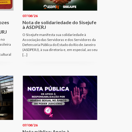
07/08/26
Vozes
Nota de solidariedade do Sisejufe
à ASDPERJ
JRJ
O Sisejufe manifesta sua solidariedade à
 no
Associação das Servidoras e dos Servidores da
sileira
Defensoria Pública do Estado do Rio de Janeiro
(ASDPERJ), à sua diretoria e, em especial, ao seu
cultural
[…]
07/08/26
Nota pública: Apoio à