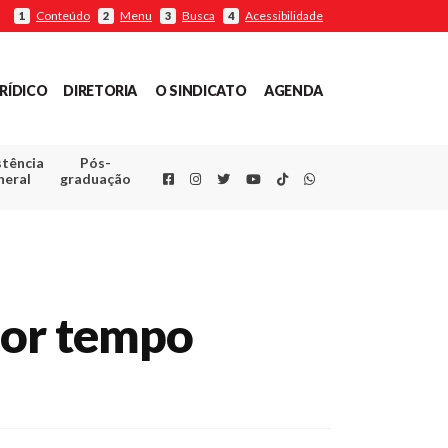
Conteúdo
Menu
Busca
Acessibilidade
1
2
3
4
RÍDICO
DIRETORIA
O SINDICATO
AGENDA
stência
Pós-
Facebook
Instagram
Twitter
Youtube
TikTok
Whatsapp
neral
graduação
por tempo