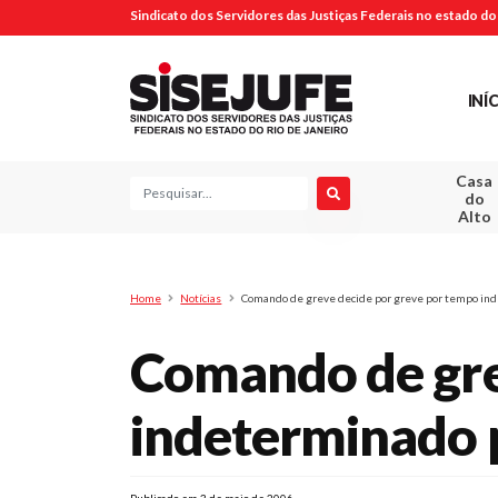
Sindicato dos Servidores das Justiças Federais no estado do 
INÍ
Casa
Pesquisa
do
Alto
Home
Notícias
Comando de greve decide por greve por tempo in
Comando de gre
indeterminado 