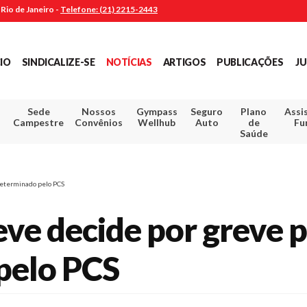
Rio de Janeiro -
Telefone: (21) 2215-2443
CIO
SINDICALIZE-SE
NOTÍCIAS
ARTIGOS
PUBLICAÇÕES
JU
Sede
Nossos
Gympass
Seguro
Plano
Assi
Campestre
Convênios
Wellhub
Auto
de
Fu
Saúde
determinado pelo PCS
ve decide por greve 
pelo PCS