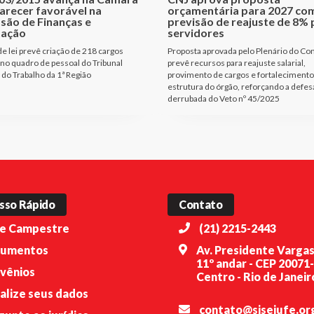
arecer favorável na
orçamentária para 2027 co
são de Finanças e
previsão de reajuste de 8% 
tação
servidores
de lei prevê criação de 218 cargos
Proposta aprovada pelo Plenário do Co
 no quadro de pessoal do Tribunal
prevê recursos para reajuste salarial,
 do Trabalho da 1ª Região
provimento de cargos e fortalecimento
estrutura do órgão, reforçando a defes
derrubada do Veto nº 45/2025
sso Rápido
Contato
e Campestre
(21) 2215-2443
umentos
Av. Presidente Vargas
11º andar - CEP 20071
vênios
Centro - Rio de Janeiro
alize seus dados
contato@sisejufe.or