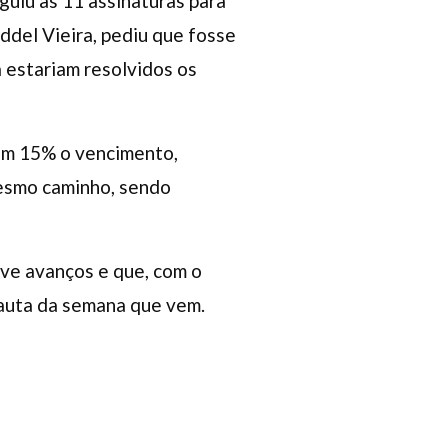
guiu as 11 assinaturas para
ddel Vieira, pediu que fosse
 estariam resolvidos os
em 15% o vencimento,
mesmo caminho, sendo
ve avanços e que, com o
pauta da semana que vem.