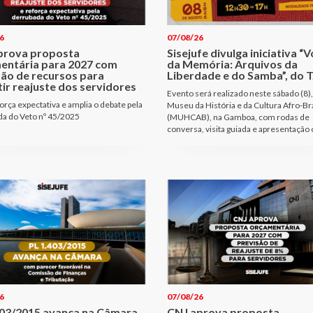
6
07/08/26
prova proposta
Sisejufe divulga iniciativa “
entária para 2027 com
da Memória: Arquivos da
são de recursos para
Liberdade e do Samba”, do T
ir reajuste dos servidores
Evento será realizado neste sábado (8),
orça expectativa e amplia o debate pela
Museu da História e da Cultura Afro-Bra
a do Veto nº 45/2025
(MUHCAB), na Gamboa, com rodas de
conversa, visita guiada e apresentação 
6
07/08/26
403/2015 avança na Câmara
CNJ aprova proposta