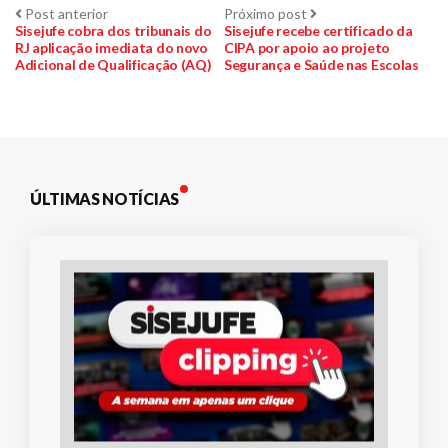
Navegação
Post
Próximo
Post anterior
Próximo post
anterior:
post:
Sisejufe cobra dos tribunais do
Sisejufe recebe certificado da
RJ aplicação imediata do novo
CIPA por apoio ao projeto
de
Adicional de Qualificação (AQ)
Segurança e Saúde nas Escolas
Post
ÚLTIMAS NOTÍCIAS