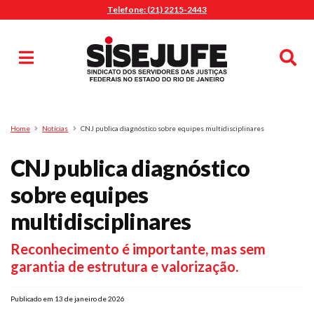
Telefone: (21) 2215-2443
MENU
Início
Sindicalize-se
Notícias
Artigos
Publicações
Pesquisa
Home
Notícias
CNJ publica diagnóstico sobre equipes multidisciplinares
Jurídico
CNJ publica diagnóstico
Diretoria
O Sindicato
sobre equipes
Agenda
multidisciplinares
Casa do Alto
Reconhecimento é importante, mas sem
Sede Campestre
garantia de estrutura e valorização.
Nossos Convênios
Gympass Wellhub
Publicado em 13 de janeiro de 2026
Seguro Auto