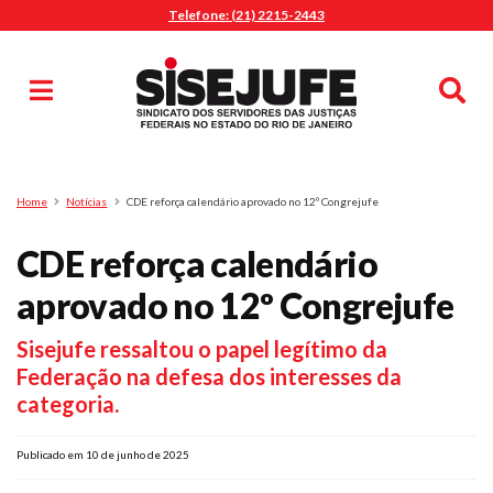
Telefone: (21) 2215-2443
MENU
Início
Sindicalize-se
Notícias
Artigos
Publicações
Pesquisa
Home
Notícias
CDE reforça calendário aprovado no 12º Congrejufe
Jurídico
CDE reforça calendário
Diretoria
O Sindicato
aprovado no 12º Congrejufe
Agenda
Sisejufe ressaltou o papel legítimo da
Casa do Alto
Federação na defesa dos interesses da
Sede Campestre
categoria.
Nossos Convênios
Gympass Wellhub
Publicado em 10 de junho de 2025
Seguro Auto