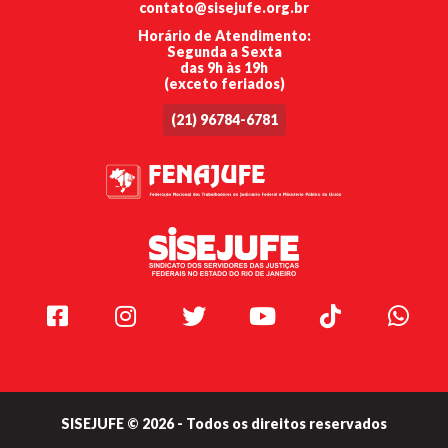
contato@sisejufe.org.br
Horário de Atendimento:
Segunda a Sexta
das 9h às 19h
(exceto feriados)
(21) 96784-6781
Facebook
Instagram
Twitter
Youtube
TikTok
Whats
SISEJUFE © 2026 - Todos os direitos reservados