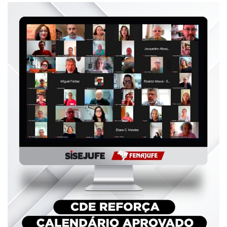
Plano de Saúde
Assistência Funeral
Pós-graduação
Facebook
Instagram
Twitter
Youtube
TikTok
Whatsapp