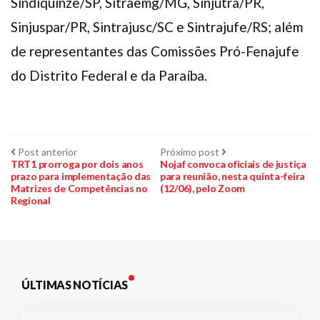
Sindiquinze/SP, Sitraemg/MG, Sinjutra/PR,
Sinjuspar/PR, Sintrajusc/SC e Sintrajufe/RS; além
de representantes das Comissões Pró-Fenajufe
do Distrito Federal e da Paraíba.
Navegação
Post
Próximo
Post anterior
Próximo post
anterior:
post:
TRT1 prorroga por dois anos
Nojaf convoca oficiais de justiça
prazo para implementação das
para reunião, nesta quinta-feira
de
Matrizes de Competências no
(12/06), pelo Zoom
Regional
Post
ÚLTIMAS NOTÍCIAS