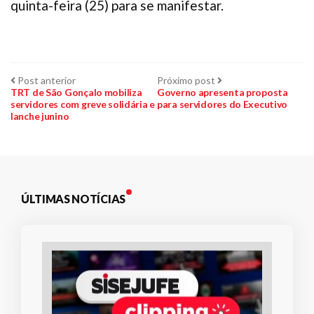
quinta-feira (25) para se manifestar.
Navegação
Post
Próximo
Post anterior
Próximo post
anterior:
post:
TRT de São Gonçalo mobiliza
Governo apresenta proposta
servidores com greve solidária e
para servidores do Executivo
de
lanche junino
Post
ÚLTIMAS NOTÍCIAS