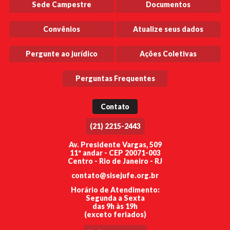
Sede Campestre
Documentos
Convênios
Atualize seus dados
Pergunte ao jurídico
Ações Coletivas
Perguntas Frequentes
Contato
(21) 2215-2443
Av. Presidente Vargas, 509
11º andar - CEP 20071-003
Centro - Rio de Janeiro - RJ
contato@sisejufe.org.br
Horário de Atendimento:
Segunda a Sexta
das 9h às 19h
(exceto feriados)