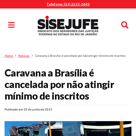
Telefone: (21) 2215-2443
MENU
Início
Sindicalize-se
Notícias
Artigos
Publicações
Pesquisa
Home
Notícias
Caravana a Brasília é cancelada por não atingir mínimo de inscritos
Jurídico
Caravana a Brasília é
Diretoria
O Sindicato
cancelada por não atingir
Agenda
mínimo de inscritos
Casa do Alto
Sede Campestre
Publicado em 25 de junho de 2015
Nossos Convênios
Gympass Wellhub
Seguro Auto