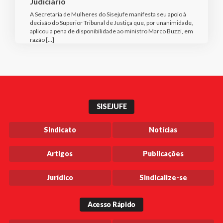
Judiciário
A Secretaria de Mulheres do Sisejufe manifesta seu apoio à
decisão do Superior Tribunal de Justiça que, por unanimidade,
aplicou a pena de disponibilidade ao ministro Marco Buzzi, em
razão […]
SISEJUFE
Sindicato
Notícias
Artigos
Publicações
Jurídico
Sindicalize-se
Acesso Rápido