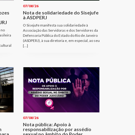
07/08/26
Vozes
Nota de solidariedade do Sisejufe
à ASDPERJ
JRJ
O Sisejufe manifesta sua solidariedade à
 no
Associação das Servidoras e dos Servidores da
sileira
Defensoria Pública do Estado do Rio de Janeiro
(ASDPERJ), à sua diretoria e, em especial, ao seu
cultural
[…]
07/08/26
Nota pública: Apoio à
m
responsabilização por assédio
para
sexual no âmbito do Poder