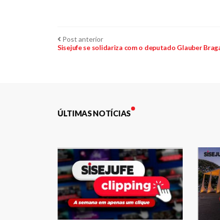
Navegação
Post
Post anterior
anterior:
Sisejufe se solidariza com o deputado Glauber Brag
de
Post
ÚLTIMAS NOTÍCIAS