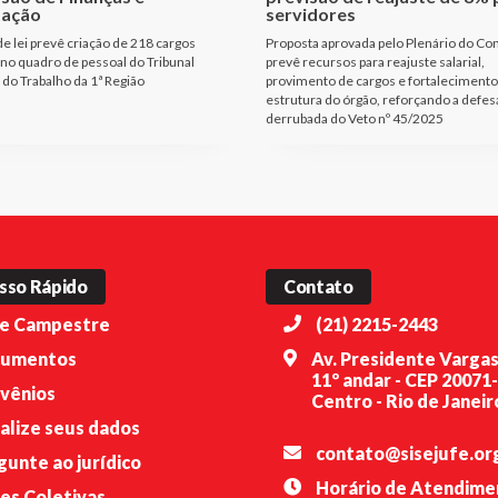
tação
servidores
de lei prevê criação de 218 cargos
Proposta aprovada pelo Plenário do Co
 no quadro de pessoal do Tribunal
prevê recursos para reajuste salarial,
 do Trabalho da 1ª Região
provimento de cargos e fortalecimento
estrutura do órgão, reforçando a defes
derrubada do Veto nº 45/2025
sso Rápido
Contato
e Campestre
(21) 2215-2443
umentos
Av. Presidente Vargas
11º andar - CEP 20071
vênios
Centro - Rio de Janeiro
alize seus dados
contato@sisejufe.or
gunte ao jurídico
Horário de Atendime
es Coletivas