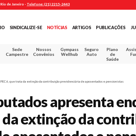
Rio de Janeiro -
Telefone: (21) 2215-2443
CIO
SINDICALIZE-SE
NOTÍCIAS
ARTIGOS
PUBLICAÇÕES
JU
Sede
Nossos
Gympass
Seguro
Plano
Assi
Campestre
Convênios
Wellhub
Auto
de
Fu
Saúde
C 6, que trata da extinção da contribuição previdenciária de aposentados e pensionistas
utados apresenta enq
a da extinção da contr