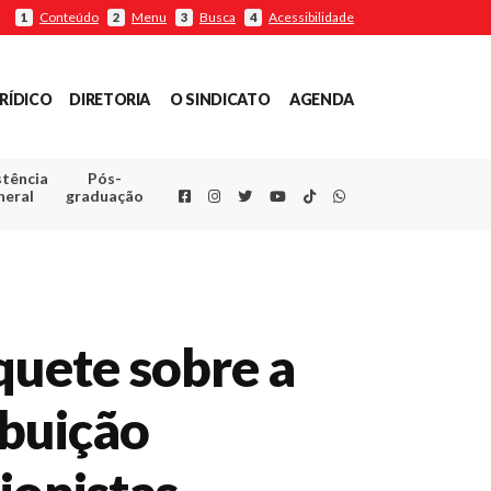
Conteúdo
Menu
Busca
Acessibilidade
1
2
3
4
RÍDICO
DIRETORIA
O SINDICATO
AGENDA
stência
Pós-
Facebook
Instagram
Twitter
Youtube
TikTok
Whatsapp
neral
graduação
uete sobre a
ibuição