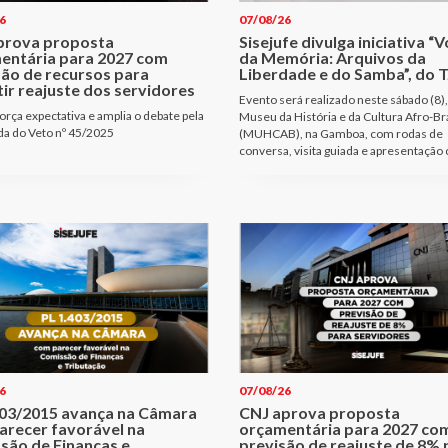
6
07/08/26
prova proposta
Sisejufe divulga iniciativa “
entária para 2027 com
da Memória: Arquivos da
são de recursos para
Liberdade e do Samba”, do T
ir reajuste dos servidores
Evento será realizado neste sábado (8),
orça expectativa e amplia o debate pela
Museu da História e da Cultura Afro-Bra
a do Veto nº 45/2025
(MUHCAB), na Gamboa, com rodas de
conversa, visita guiada e apresentação 
6
07/08/26
403/2015 avança na Câmara
CNJ aprova proposta
arecer favorável na
orçamentária para 2027 co
são de Finanças e
previsão de reajuste de 8% 