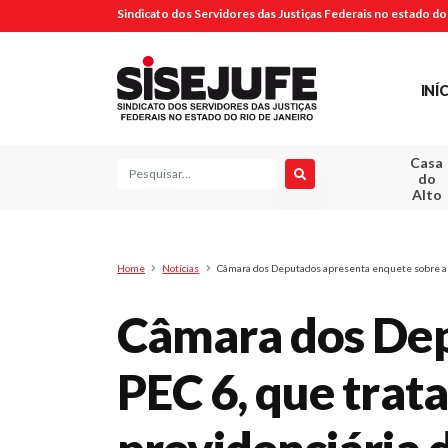
Sindicato dos Servidores das Justiças Federais no estado do 
INÍ
Casa
Pesquisa
do
Alto
Home
Notícias
Câmara dos Deputados apresenta enquete sobre a PE
Câmara dos Dep
PEC 6, que trat