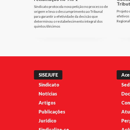
Tribu
Sindicato protocola nova petição no processo de
Projeto 
origem e leva o descumprimento ao Tribunal
efetivos
para garantir a efetividade da decisão que
Regional
determinou o restabelecimento integral dos
quintos/décimos
SISEJUFE
Ace
Sindicato
Sed
Notícias
Doc
Artigos
Con
Publicações
Atu
Jurídico
Per
Sindicalize-se
Açõ