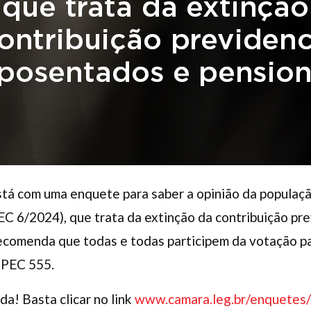
á com uma enquete para saber a opinião da populaçã
C 6/2024), que trata da extinção da contribuição pr
recomenda que todas e todas participem da votação par
 PEC 555.
da! Basta clicar no link
www.camara.leg.br/enquetes