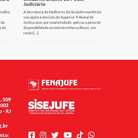
Judiciário
nselho
A Secretaria de Mulheres do Sisejufe manifesta
seu apoio à decisão do Superior Tribunal de
 da
Justiça que, por unanimidade, aplicou a pena de
a da
disponibilidade ao ministro Marco Buzzi, em
razão […]
, 509
-003
 - RJ
g.br
Facebook
Instagram
Twitter
Youtube
TikTok
Whatsapp
nto: