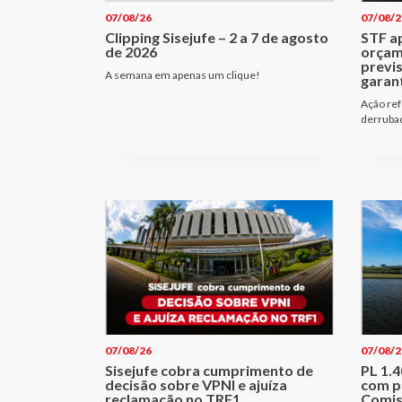
07/08/26
07/08/2
Clipping Sisejufe – 2 a 7 de agosto
STF a
de 2026
orçam
previ
A semana em apenas um clique!
garant
Ação ref
derrubad
07/08/26
07/08/2
Sisejufe cobra cumprimento de
PL 1.
decisão sobre VPNI e ajuíza
com p
reclamação no TRF1
Comis