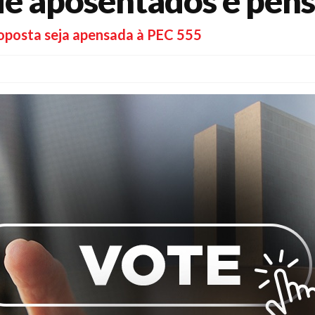
de aposentados e pens
proposta seja apensada à PEC 555