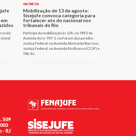
06/08/26
ejufe
Mobilização de 13 de agosto:
Sisejufe convoca categoria para
 em
fortalecer ato do nacional nos
uzidos
tribunais do Rio
urso do
Participe da mobilização às 12h, no TRF2 da
rcional
Avenida Acre; TRT-1, no Fórum da Lavradio;
Justiça Federal, na Avenida Almirante Barroso;
Justiça Federal, na Avenida Rio Branco (CCJF) e
TRE-RJ.
, 509
-003
 - RJ