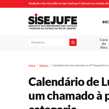
Sindicato dos Servidores das Justiças Federais no estado do 
INÍ
Casa
Pesquisa
do
Alto
Home
Notícias
Calendário de Lutas aprovado no 12º Congrejufe é 
Calendário de L
um chamado à p