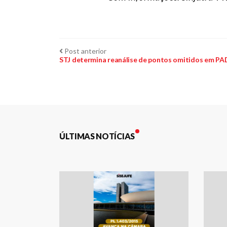
Navegação
Post
Post anterior
anterior:
STJ determina reanálise de pontos omitidos em PAD 
de
Post
ÚLTIMAS NOTÍCIAS