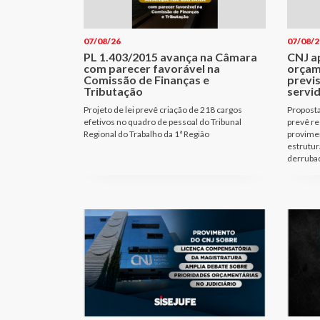
07/08/26
07/08/2
PL 1.403/2015 avança na Câmara
CNJ a
com parecer favorável na
orçam
Comissão de Finanças e
previ
Tributação
servi
Projeto de lei prevê criação de 218 cargos
Proposta
efetivos no quadro de pessoal do Tribunal
prevê re
Regional do Trabalho da 1ª Região
provimen
estrutur
derrubad