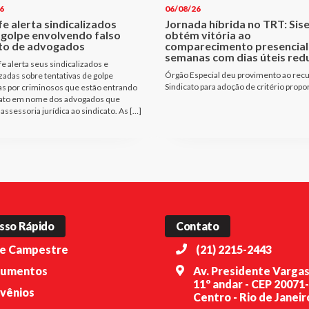
6
06/08/26
fe alerta sindicalizados
Jornada híbrida no TRT: Sis
 golpe envolvendo falso
obtém vitória ao
to de advogados
comparecimento presencial
semanas com dias úteis red
fe alerta seus sindicalizados e
Órgão Especial deu provimento ao rec
izadas sobre tentativas de golpe
Sindicato para adoção de critério propo
as por criminosos que estão entrando
ato em nome dos advogados que
assessoria jurídica ao sindicato. As […]
sso Rápido
Contato
e Campestre
(21) 2215-2443
umentos
Av. Presidente Vargas
11º andar - CEP 20071
vênios
Centro - Rio de Janeiro