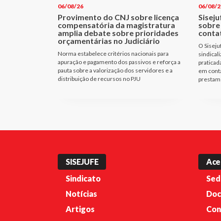
06/08/26
06/08/2
Provimento do CNJ sobre licença
Siseju
compensatória da magistratura
sobre
amplia debate sobre prioridades
conta
orçamentárias no Judiciário
O Siseju
Norma estabelece critérios nacionais para
sindical
apuração e pagamento dos passivos e reforça a
praticad
pauta sobre a valorização dos servidores e a
em cont
distribuição de recursos no PJU
prestam 
SISEJUFE
Ace
Sindicato
Sed
Notícias
Doc
Artigos
Con