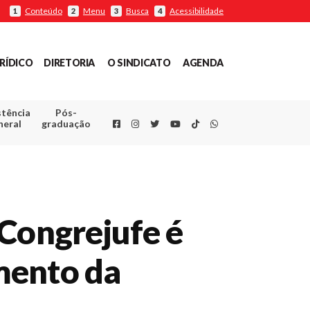
Conteúdo
Menu
Busca
Acessibilidade
1
2
3
4
RÍDICO
DIRETORIA
O SINDICATO
AGENDA
stência
Pós-
Facebook
Instagram
Twitter
Youtube
TikTok
Whatsapp
neral
graduação
 Congrejufe é
mento da