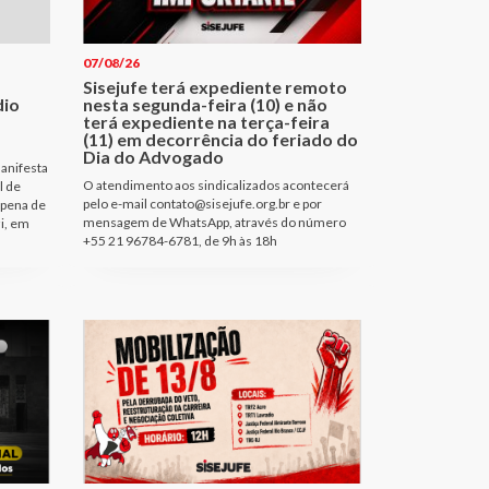
07/08/26
Sisejufe terá expediente remoto
dio
nesta segunda-feira (10) e não
terá expediente na terça-feira
(11) em decorrência do feriado do
Dia do Advogado
anifesta
O atendimento aos sindicalizados acontecerá
l de
pelo e-mail contato@sisejufe.org.br e por
 pena de
mensagem de WhatsApp, através do número
i, em
+55 21 96784-6781, de 9h às 18h