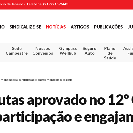
Rio de Janeiro -
Telefone: (21) 2215-2443
CIO
SINDICALIZE-SE
NOTÍCIAS
ARTIGOS
PUBLICAÇÕES
JU
Sede
Nossos
Gympass
Seguro
Plano
Assi
Campestre
Convênios
Wellhub
Auto
de
Fu
Saúde
um chamado à participação e engajamento da categoria
utas aprovado no 12º
articipação e engaja