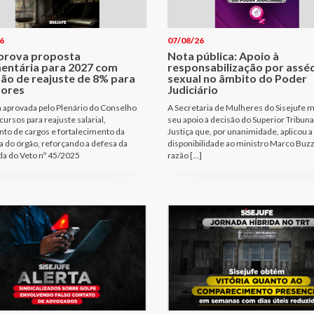
6
07/08/26
prova proposta
Nota pública: Apoio à
entária para 2027 com
responsabilização por assé
são de reajuste de 8% para
sexual no âmbito do Poder
dores
Judiciário
 aprovada pelo Plenário do Conselho
A Secretaria de Mulheres do Sisejufe m
cursos para reajuste salarial,
seu apoio à decisão do Superior Tribuna
to de cargos e fortalecimento da
Justiça que, por unanimidade, aplicou a
a do órgão, reforçando a defesa da
disponibilidade ao ministro Marco Buzz
a do Veto nº 45/2025
razão […]