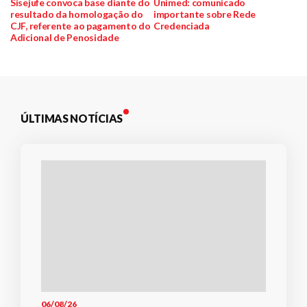
anterior:
post:
Sisejufe convoca base diante do
Unimed: comunicado
resultado da homologação do
importante sobre Rede
de
CJF, referente ao pagamento do
Credenciada
Adicional de Penosidade
Post
ÚLTIMAS NOTÍCIAS
06/08/26