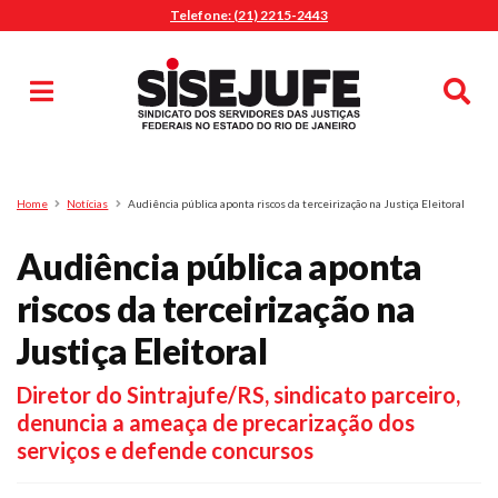
Telefone: (21) 2215-2443
MENU
Início
Sindicalize-se
Notícias
Artigos
Publicações
Pesquisa
Home
Notícias
Audiência pública aponta riscos da terceirização na Justiça Eleitoral
Jurídico
Audiência pública aponta
Diretoria
O Sindicato
riscos da terceirização na
Agenda
Justiça Eleitoral
Casa do Alto
Diretor do Sintrajufe/RS, sindicato parceiro,
Sede Campestre
denuncia a ameaça de precarização dos
Nossos Convênios
serviços e defende concursos
Gympass Wellhub
Seguro Auto