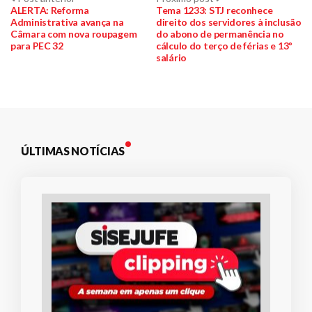
Navegação
anterior:
post:
ALERTA: Reforma
Tema 1233: STJ reconhece
Administrativa avança na
direito dos servidores à inclusão
de
Câmara com nova roupagem
do abono de permanência no
para PEC 32
cálculo do terço de férias e 13º
Post
salário
ÚLTIMAS NOTÍCIAS