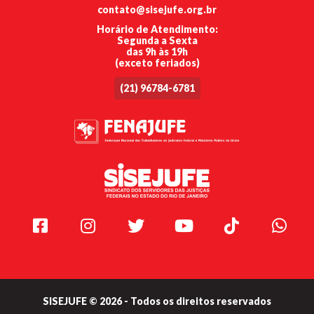
contato@sisejufe.org.br
Horário de Atendimento:
Segunda a Sexta
das 9h às 19h
(exceto feriados)
(21) 96784-6781
Facebook
Instagram
Twitter
Youtube
TikTok
Whats
SISEJUFE © 2026 - Todos os direitos reservados