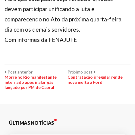
devem participar unificando a luta e
comparecendo no Ato da próxima quarta-feira,
dia com os demais servidores.
Com informes da FENAJUFE
Navegação
Post
Próximo
Post anterior
Próximo post
anterior:
post:
Morre no Rio manifestante
Contratação irregular rende
internado após inalar gás
nova multa à Ford
de
lançado por PM de Cabral
Post
ÚLTIMAS NOTÍCIAS