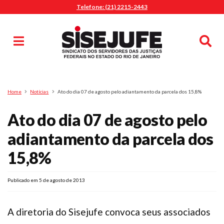
Telefone: (21) 2215-2443
MENU
Início
Sindicalize-se
Notícias
Artigos
Publicações
Pesquisa
Home
Notícias
Ato do dia 07 de agosto pelo adiantamento da parcela dos 15,8%
Jurídico
Ato do dia 07 de agosto pelo
Diretoria
O Sindicato
adiantamento da parcela dos
Agenda
15,8%
Casa do Alto
Sede Campestre
Publicado em 5 de agosto de 2013
Nossos Convênios
Gympass Wellhub
A diretoria do Sisejufe convoca seus associados
Seguro Auto