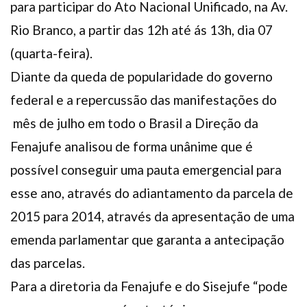
para participar do Ato Nacional Unificado, na Av.
Plano de Saúde
Rio Branco, a partir das 12h até ás 13h, dia 07
Assistência Funeral
(quarta-feira).
Pós-graduação
Diante da queda de popularidade do governo
Facebook
Instagram
Twitter
Youtube
TikTok
Whatsapp
federal e a repercussão das manifestações do
mês de julho em todo o Brasil a Direção da
Fenajufe analisou de forma unânime que é
possível conseguir uma pauta emergencial para
esse ano, através do adiantamento da parcela de
2015 para 2014, através da apresentação de uma
emenda parlamentar que garanta a antecipação
das parcelas.
Para a diretoria da Fenajufe e do Sisejufe “pode