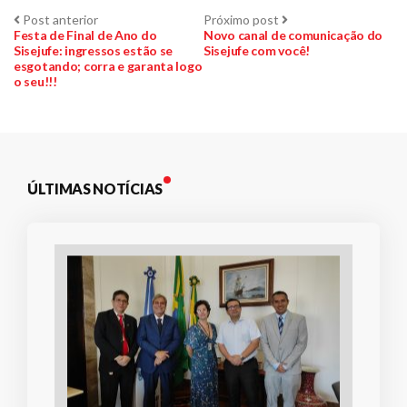
Navegação
Post
Próximo
Post anterior
Próximo post
anterior:
post:
Festa de Final de Ano do
Novo canal de comunicação do
Sisejufe: ingressos estão se
Sisejufe com você!
de
esgotando; corra e garanta logo
o seu!!!
Post
ÚLTIMAS NOTÍCIAS