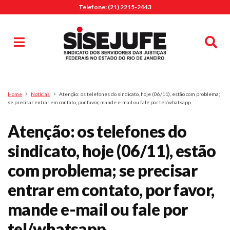
Telefone: (21) 2215-2443
MENU
Início
Sindicalize-se
Notícias
Artigos
Publicações
Pesquisa
Home
Notícias
Atenção: os telefones do sindicato, hoje (06/11), estão com problema;
Jurídico
se precisar entrar em contato, por favor, mande e-mail ou fale por tel/whatsapp
Diretoria
Atenção: os telefones do
O Sindicato
sindicato, hoje (06/11), estão
Agenda
com problema; se precisar
Casa do Alto
Sede Campestre
entrar em contato, por favor,
Nossos Convênios
mande e-mail ou fale por
Gympass Wellhub
tel/whatsapp
Seguro Auto