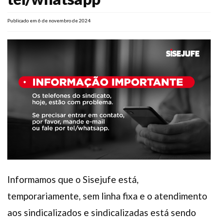
Plano de Saúde
Publicado em 6 de novembro de 2024
Assistência Funeral
Pós-graduação
Facebook
Instagram
Twitter
Youtube
TikTok
Whatsapp
Informamos que o Sisejufe está,
temporariamente, sem linha fixa e o atendimento
aos sindicalizados e sindicalizadas está sendo