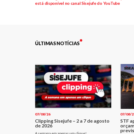
está disponível no canal Sisejufe do YouTube
de
Post
ÚLTIMAS NOTÍCIAS
07/08/26
07/08/2
Clipping Sisejufe – 2 a 7 de agosto
STF a
de 2026
orçam
previ
A semana em apenas um clique!