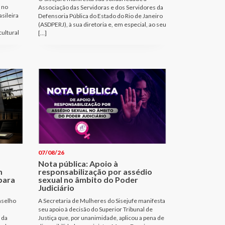
 no
Associação das Servidoras e dos Servidores da
sileira
Defensoria Pública do Estado do Rio de Janeiro
(ASDPERJ), à sua diretoria e, em especial, ao seu
cultural
[…]
07/08/26
Nota pública: Apoio à
m
responsabilização por assédio
para
sexual no âmbito do Poder
Judiciário
nselho
A Secretaria de Mulheres do Sisejufe manifesta
seu apoio à decisão do Superior Tribunal de
 da
Justiça que, por unanimidade, aplicou a pena de