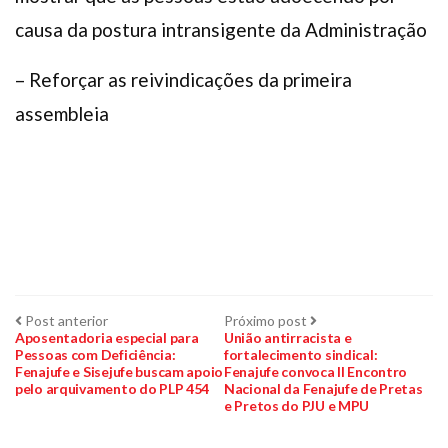
causa da postura intransigente da Administração
– Reforçar as reivindicações da primeira
assembleia
Navegação
Post
Próximo
Post anterior
Próximo post
anterior:
post:
Aposentadoria especial para
União antirracista e
Pessoas com Deficiência:
fortalecimento sindical:
de
Fenajufe e Sisejufe buscam apoio
Fenajufe convoca II Encontro
pelo arquivamento do PLP 454
Nacional da Fenajufe de Pretas
Post
e Pretos do PJU e MPU