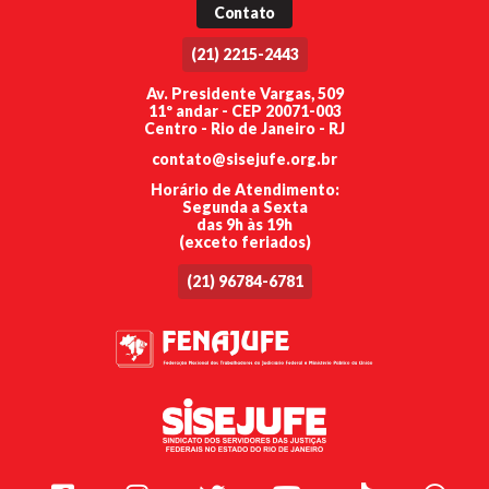
Contato
(21) 2215-2443
Av. Presidente Vargas, 509
11º andar - CEP 20071-003
Centro - Rio de Janeiro - RJ
contato@sisejufe.org.br
Horário de Atendimento:
Segunda a Sexta
das 9h às 19h
(exceto feriados)
(21) 96784-6781
Facebook
Instagram
Twitter
Youtube
TikTok
Whats