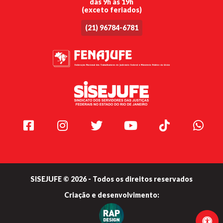
das 9h às 19h
(exceto feriados)
(21) 96784-6781
Facebook
Instagram
Twitter
Youtube
TikTok
Whats
SISEJUFE © 2026 - Todos os direitos reservados
Criação e
desenvolvimento: