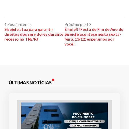
Navegação
Post
Próximo
Post anterior
Próximo post
anterior:
post:
Sisejufe atua para garantir
É hoje!!! Festa de Fim de Ano do
direitos dos servidores durante
Sisejufe acontece nesta sexta-
de
recesso no TRE/RJ
feira, 13/12; esperamos por
você!
Post
ÚLTIMAS NOTÍCIAS