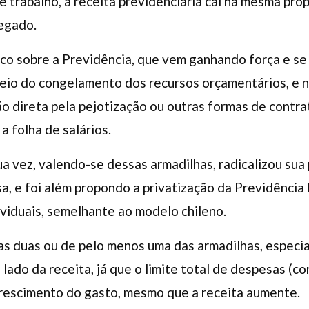
e trabalho, a receita previdenciária cai na mesma pr
egado.
rco sobre a Previdência, que vem ganhando força e s
eio do congelamento dos recursos orçamentários, e n
ão direta pela pejotização ou outras formas de contr
 folha de salários.
a vez, valendo-se dessas armadilhas, radicalizou sua
, e foi além propondo a privatização da Previdência 
ividuais, semelhante ao modelo chileno.
s duas ou de pelo menos uma das armadilhas, especia
lado da receita, já que o limite total de despesas (c
crescimento do gasto, mesmo que a receita aumente.