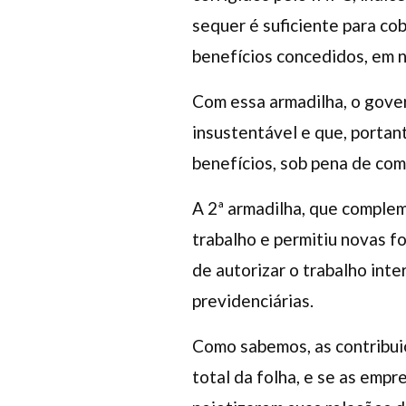
sequer é suficiente para co
benefícios concedidos, em n
Com essa armadilha, o gove
insustentável e que, portan
benefícios, sob pena de co
A 2ª armadilha, que complem
trabalho e permitiu novas f
de autorizar o trabalho int
previdenciárias.
Como sabemos, as contribui
total da folha, e se as emp