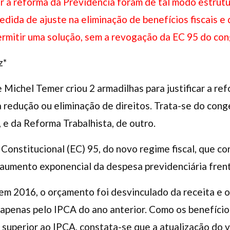
ar a reforma da Previdência foram de tal modo estru
dida de ajuste na eliminação de benefícios fiscais e 
permitir uma solução, sem a revogação da EC 95 do co
z*
Michel Temer criou 2 armadilhas para justificar a ref
 redução ou eliminação de direitos. Trata-se do cong
 e da Reforma Trabalhista, de outro.
 Constitucional (EC) 95, do novo regime fiscal, que c
 aumento exponencial da despesa previdenciária fre
 em 2016, o orçamento foi desvinculado da receita e
 apenas pelo IPCA do ano anterior. Como os benefício
e superior ao IPCA, constata-se que a atualização do v