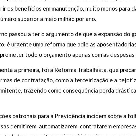
brir os benefícios em manutenção, muito menos para d
úmero superior a meio milhão por ano.
rno passou a ter o argumento de que a expansão do ga
to, é urgente uma reforma que adie as aposentadorias
mprometer todo o orçamento apenas com as despesas p
enta a primeira, foi a Reforma Trabalhista, que preca
ormas de contratação, como a terceirização e a pejoti
ermitente, trazendo como consequência perda drástica
ções patronais para a Previdência incidem sobre a f
resas demitirem, automatizarem, contratarem empresas