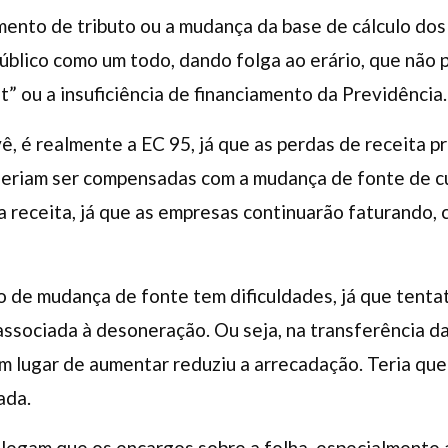
ento de tributo ou a mudança da base de cálculo dos 
público como um todo, dando folga ao erário, que não 
it” ou a insuficiência de financiamento da Previdência.
ê, é realmente a EC 95, já que as perdas de receita p
deriam ser compensadas com a mudança de fonte de cu
a receita, já que as empresas continuarão faturando,
o de mudança de fonte tem dificuldades, já que tentat
ssociada à desoneração. Ou seja, na transferência da
lugar de aumentar reduziu a arrecadação. Teria que 
ada.
egam que os encargos sobre a folha, especialmente a 