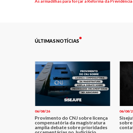
anterior:
As armadilhas para forçar a Reforma da Previdência
de
Post
ÚLTIMAS NOTÍCIAS
06/08/26
06/08/2
Provimento do CNJ sobre licença
Siseju
compensatória da magistratura
sobre
amplia debate sobre prioridades
conta
orçamentárias no Judiciário