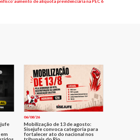
post:
nfisco’ aumento de alíquota previdenciária na PEC 6
06/08/26
ejufe
Mobilização de 13 de agosto:
Sisejufe convoca categoria para
 em
fortalecer ato do nacional nos
uzidos
tribunais do Rio