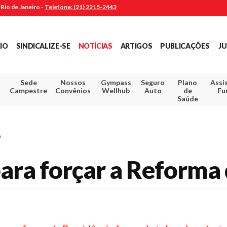
Rio de Janeiro -
Telefone: (21) 2215-2443
CIO
SINDICALIZE-SE
NOTÍCIAS
ARTIGOS
PUBLICAÇÕES
JU
Sede
Nossos
Gympass
Seguro
Plano
Assi
Campestre
Convênios
Wellhub
Auto
de
Fu
Saúde
a
ara forçar a Reforma