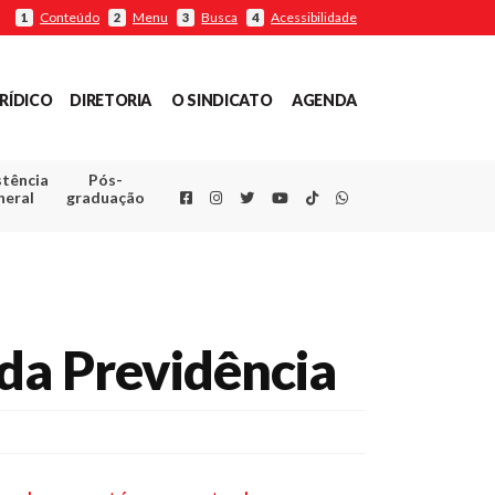
Conteúdo
Menu
Busca
Acessibilidade
1
2
3
4
RÍDICO
DIRETORIA
O SINDICATO
AGENDA
stência
Pós-
Facebook
Instagram
Twitter
Youtube
TikTok
Whatsapp
neral
graduação
 da Previdência