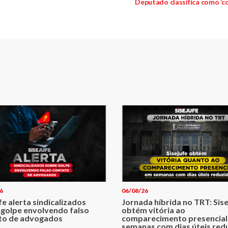
Deputado classifica como ‘co
6
06/08/26
fe alerta sindicalizados
Jornada híbrida no TRT: Sis
 golpe envolvendo falso
obtém vitória ao
to de advogados
comparecimento presencial
semanas com dias úteis red