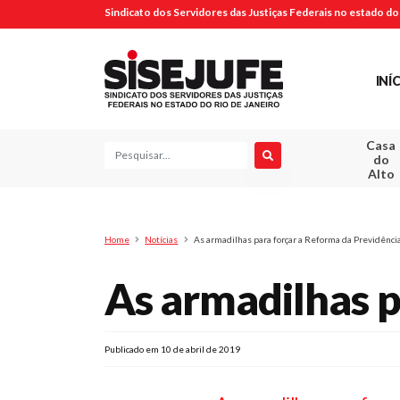
Sindicato dos Servidores das Justiças Federais no estado do 
INÍ
Casa
Pesquisa
do
Alto
Home
Notícias
As armadilhas para forçar a Reforma da Previdênci
As armadilhas p
Publicado em 10 de abril de 2019