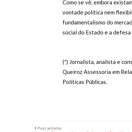
Como se vê, embora existam 
vontade política nem flexib
fundamentalismo do mercado 
social do Estado e a defesa
(*) Jornalista, analista e c
Queiroz Assessoria em Relaç
Políticas Públicas.
Navegação
Post
Post anterior