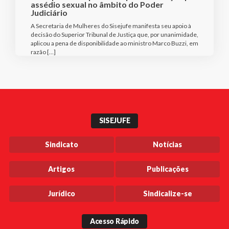
assédio sexual no âmbito do Poder
Judiciário
A Secretaria de Mulheres do Sisejufe manifesta seu apoio à
decisão do Superior Tribunal de Justiça que, por unanimidade,
aplicou a pena de disponibilidade ao ministro Marco Buzzi, em
razão […]
SISEJUFE
Sindicato
Notícias
Artigos
Publicações
Jurídico
Sindicalize-se
Acesso Rápido