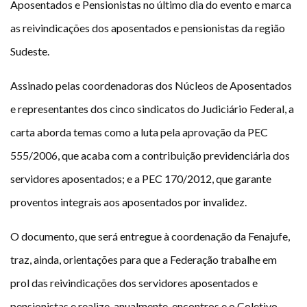
Aposentados e Pensionistas no último dia do evento e marca
Plano de Saúde
as reivindicações dos aposentados e pensionistas da região
Assistência Funeral
Sudeste.
Pós-graduação
Facebook
Instagram
Twitter
Youtube
TikTok
Whatsapp
Assinado pelas coordenadoras dos Núcleos de Aposentados
e representantes dos cinco sindicatos do Judiciário Federal, a
carta aborda temas como a luta pela aprovação da PEC
555/2006, que acaba com a contribuição previdenciária dos
servidores aposentados; e a PEC 170/2012, que garante
proventos integrais aos aposentados por invalidez.
O documento, que será entregue à coordenação da Fenajufe,
traz, ainda, orientações para que a Federação trabalhe em
prol das reivindicações dos servidores aposentados e
pensionistas e realize, anualmente, encontros e o Coletivo