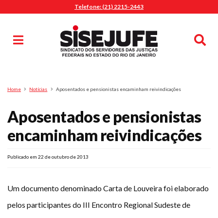
Telefone: (21) 2215-2443
MENU
Início
Sindicalize-se
Notícias
Artigos
Publicações
Pesquisa
Home
Notícias
Aposentados e pensionistas encaminham reivindicações
Jurídico
Aposentados e pensionistas
Diretoria
O Sindicato
encaminham reivindicações
Agenda
Publicado em 22 de outubro de 2013
Casa do Alto
Sede Campestre
Nossos Convênios
Um documento denominado Carta de Louveira foi elaborado
Gympass Wellhub
pelos participantes do III Encontro Regional Sudeste de
Seguro Auto