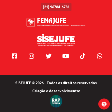
(21) 96784-6781
Facebook
Instagram
Twitter
Youtube
TikTok
Whats
SISEJUFE © 2026 - Todos os direitos reservados
Criação e
desenvolvimento: