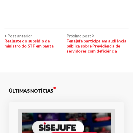
Navegação
Post
Próximo
Post anterior
Próximo post
anterior:
post:
Reajuste do subsídio de
Fenajufe participa em audiência
ministro do STF em pauta
pública sobre Previdência de
de
servidores com deficiência
Post
ÚLTIMAS NOTÍCIAS