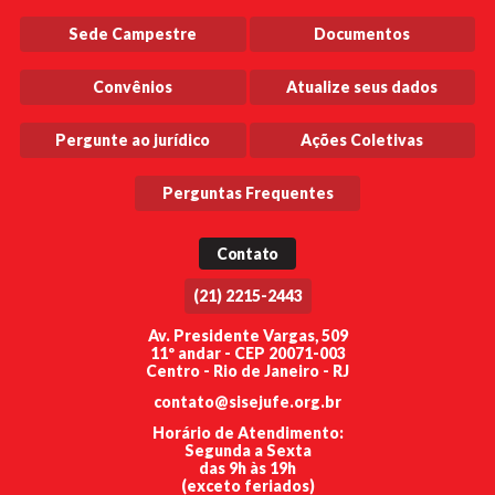
Sede Campestre
Documentos
Convênios
Atualize seus dados
Pergunte ao jurídico
Ações Coletivas
Perguntas Frequentes
Contato
(21) 2215-2443
Av. Presidente Vargas, 509
11º andar - CEP 20071-003
Centro - Rio de Janeiro - RJ
contato@sisejufe.org.br
Horário de Atendimento:
Segunda a Sexta
das 9h às 19h
(exceto feriados)