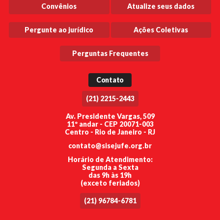
Convênios
Atualize seus dados
Pergunte ao jurídico
Ações Coletivas
Perguntas Frequentes
Contato
(21) 2215-2443
Av. Presidente Vargas, 509
11º andar - CEP 20071-003
Centro - Rio de Janeiro - RJ
contato@sisejufe.org.br
Horário de Atendimento:
Segunda a Sexta
das 9h às 19h
(exceto feriados)
(21) 96784-6781