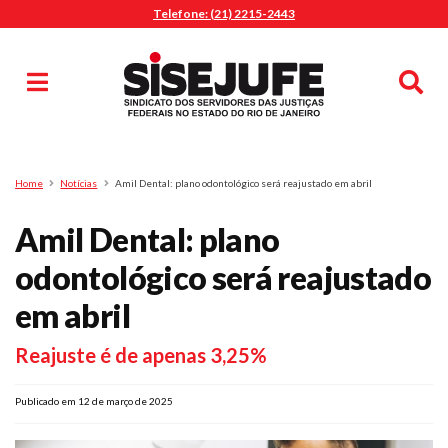
Telefone: (21) 2215-2443
MENU
Início
Sindicalize-se
Notícias
Artigos
Publicações
Pesquisa
Home
Notícias
Amil Dental: plano odontológico será reajustado em abril
Jurídico
Amil Dental: plano
Diretoria
O Sindicato
odontológico será reajustado
Agenda
em abril
Casa do Alto
Reajuste é de apenas 3,25%
Sede Campestre
Nossos Convênios
Publicado em 12 de março de 2025
Gympass Wellhub
Seguro Auto