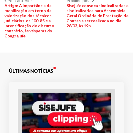
Navegação
Post
Próximo
Post anterior
Próximo post
anterior:
post:
Artigo: A importância da
Sisejufe convoca sindicalizadas e
mobilização em torno da
sindicalizados para Assembleia
de
valorização dos técnicos
Geral Ordinária de Prestação de
judiciários, os 100-85 e a
Contas a ser realizada no dia
Post
intensificação do discurso
26/03, às 19h
contrário, às vésperas do
Congrejufe
ÚLTIMAS NOTÍCIAS