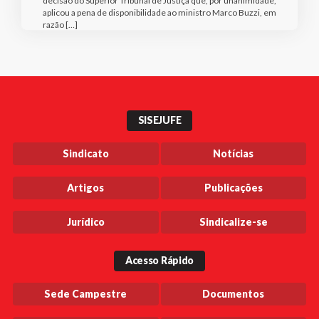
decisão do Superior Tribunal de Justiça que, por unanimidade,
aplicou a pena de disponibilidade ao ministro Marco Buzzi, em
razão […]
SISEJUFE
Sindicato
Notícias
Artigos
Publicações
Jurídico
Sindicalize-se
Acesso Rápido
Sede Campestre
Documentos