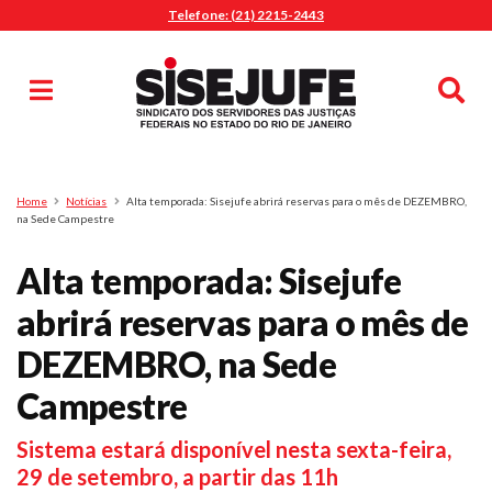
Telefone: (21) 2215-2443
MENU
Início
Sindicalize-se
Notícias
Artigos
Publicações
Pesquisa
Home
Notícias
Alta temporada: Sisejufe abrirá reservas para o mês de DEZEMBRO,
Jurídico
na Sede Campestre
Diretoria
Alta temporada: Sisejufe
O Sindicato
abrirá reservas para o mês de
Agenda
DEZEMBRO, na Sede
Casa do Alto
Sede Campestre
Campestre
Nossos Convênios
Sistema estará disponível nesta sexta-feira,
Gympass Wellhub
29 de setembro, a partir das 11h
Seguro Auto