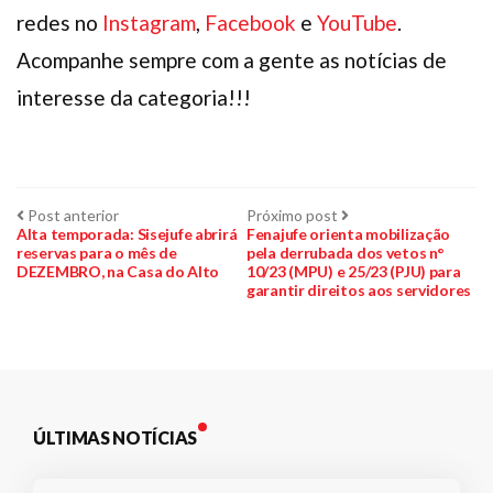
redes no
Instagram
,
Facebook
e
YouTube
.
Acompanhe sempre com a gente as notícias de
interesse da categoria!!!
Navegação
Post
Próximo
Post anterior
Próximo post
anterior:
post:
Alta temporada: Sisejufe abrirá
Fenajufe orienta mobilização
reservas para o mês de
pela derrubada dos vetos n°
de
DEZEMBRO, na Casa do Alto
10/23 (MPU) e 25/23 (PJU) para
garantir direitos aos servidores
Post
ÚLTIMAS NOTÍCIAS