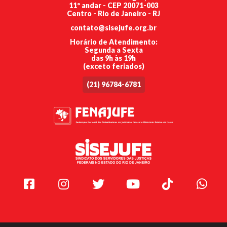
11º andar - CEP 20071-003
Centro - Rio de Janeiro - RJ
contato@sisejufe.org.br
Horário de Atendimento:
Segunda a Sexta
das 9h às 19h
(exceto feriados)
(21) 96784-6781
Facebook
Instagram
Twitter
Youtube
TikTok
Whats