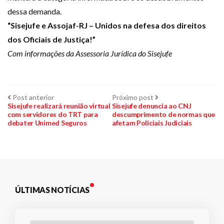
dessa demanda.
“Sisejufe e Assojaf-RJ – Unidos na defesa dos direitos
dos Oficiais de Justiça!”
Com informações da Assessoria Jurídica do Sisejufe
Navegação
Post
Próximo
Post anterior
Próximo post
anterior:
post:
Sisejufe realizará reunião virtual
Sisejufe denuncia ao CNJ
com servidores do TRT para
descumprimento de normas que
de
debater Unimed Seguros
afetam Policiais Judiciais
Post
ÚLTIMAS NOTÍCIAS