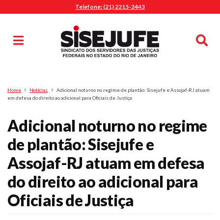
Telefone: (21) 2215-2443
MENU
Início
Sindicalize-se
Notícias
Artigos
Publicações
Pesquisa
Home
Notícias
Adicional noturno no regime de plantão: Sisejufe e Assojaf-RJ atuam
Jurídico
em defesa do direito ao adicional para Oficiais de Justiça
Diretoria
Adicional noturno no regime
O Sindicato
de plantão: Sisejufe e
Agenda
Assojaf-RJ atuam em defesa
Casa do Alto
Sede Campestre
do direito ao adicional para
Nossos Convênios
Oficiais de Justiça
Gympass Wellhub
Seguro Auto