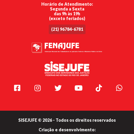
Horário de Atendimento:
Segunda a Sexta
das 9h às 19h
(exceto feriados)
(21) 96784-6781
Facebook
Instagram
Twitter
Youtube
TikTok
Whats
SISEJUFE © 2026 - Todos os direitos reservados
Criação e
desenvolvimento: