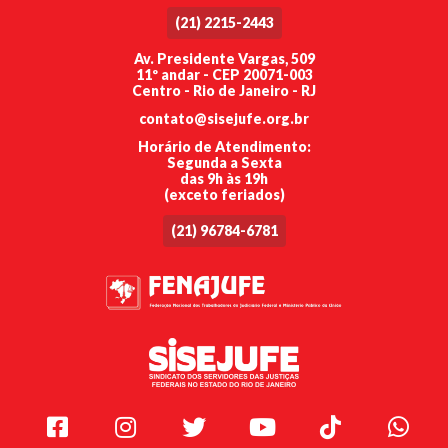
(21) 2215-2443
Av. Presidente Vargas, 509
11º andar - CEP 20071-003
Centro - Rio de Janeiro - RJ
contato@sisejufe.org.br
Horário de Atendimento:
Segunda a Sexta
das 9h às 19h
(exceto feriados)
(21) 96784-6781
Facebook
Instagram
Twitter
Youtube
TikTok
Whats