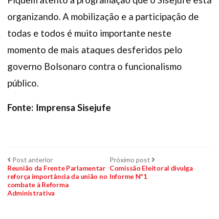
organizando. A mobilização e a participação de
todas e todos é muito importante neste
momento de mais ataques desferidos pelo
governo Bolsonaro contra o funcionalismo
público.
Fonte: Imprensa Sisejufe
Navegação
Post
Próximo
Post anterior
Próximo post
anterior:
post:
Reunião da Frente Parlamentar
Comissão Eleitoral divulga
reforça importância da união no
Informe Nº1
de
combate à Reforma
Administrativa
Post