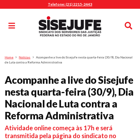
Telefone: (21) 2215-2443
MENU
Início
Sindicalize-se
Notícias
Artigos
Publicações
Pesquisa
Home
Notícias
Acompanhe a live do Sisejufe nesta quarta-feira (30/9), Dia Nacional
Jurídico
de Luta contra a Reforma Administrativa
Diretoria
Acompanhe a live do Sisejufe
O Sindicato
nesta quarta-feira (30/9), Dia
Agenda
Nacional de Luta contra a
Casa do Alto
Sede Campestre
Reforma Administrativa
Nossos Convênios
Atividade online começa às 17h e será
Gympass Wellhub
transmitida pela página do sindicato no
Seguro Auto