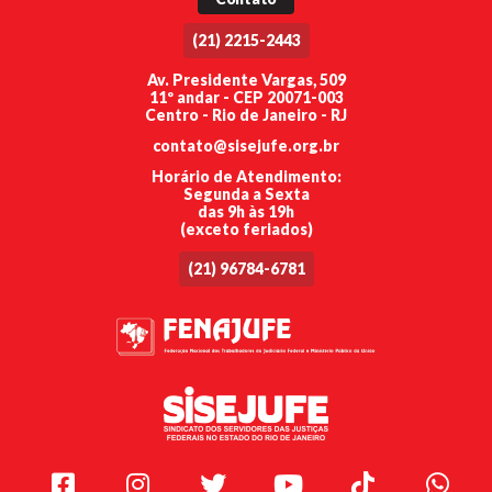
(21) 2215-2443
Av. Presidente Vargas, 509
11º andar - CEP 20071-003
Centro - Rio de Janeiro - RJ
contato@sisejufe.org.br
Horário de Atendimento:
Segunda a Sexta
das 9h às 19h
(exceto feriados)
(21) 96784-6781
Facebook
Instagram
Twitter
Youtube
TikTok
Whats