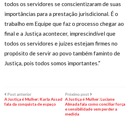
todos os servidores se conscientizaram de suas
importâncias para a prestação jurisdicional. É o
trabalho em Equipe que faz o processo chegar ao
final e a Justiça acontecer, imprescindível que
todos os servidores e juízes estejam firmes no
propósito de servir ao povo também faminto de
Justiça, pois todos somos importantes.”
Navegação
Post
Próximo
Post anterior
Próximo post
anterior:
post:
A Justiça é Mulher: Karla Assad
A Justiça é Mulher: Luciane
fala da conquista de espaço
Almada fala como conciliar força
de
e sensibilidade sem perder a
medida
Post