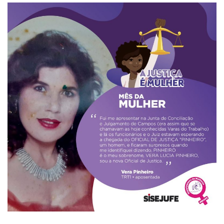
Plano de Saúde
Assistência Funeral
Pós-graduação
Facebook
Instagram
Twitter
Youtube
TikTok
Whatsapp