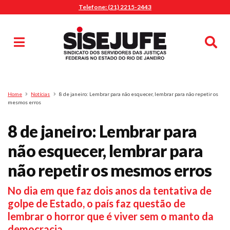
Telefone: (21) 2215-2443
MENU
Início
Sindicalize-se
Notícias
Artigos
Publicações
Pesquisa
Home
Notícias
8 de janeiro: Lembrar para não esquecer, lembrar para não repetir os
Jurídico
mesmos erros
Diretoria
8 de janeiro: Lembrar para
O Sindicato
não esquecer, lembrar para
Agenda
não repetir os mesmos erros
Casa do Alto
Sede Campestre
No dia em que faz dois anos da tentativa de
Nossos Convênios
golpe de Estado, o país faz questão de
Gympass Wellhub
lembrar o horror que é viver sem o manto da
Seguro Auto
democracia