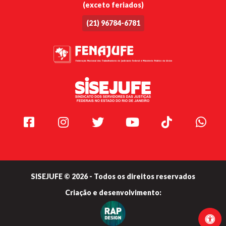
(exceto feriados)
(21) 96784-6781
Facebook
Instagram
Twitter
Youtube
TikTok
Whats
SISEJUFE © 2026 - Todos os direitos reservados
Criação e
desenvolvimento: