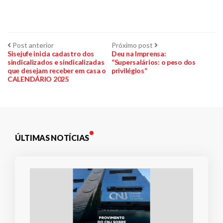
Navegação
Post
Próximo
Post anterior
Próximo post
anterior:
post:
Sisejufe inicia cadastro dos
Deu na Imprensa:
sindicalizados e sindicalizadas
“Supersalários: o peso dos
de
que desejam receber em casa o
privilégios”
CALENDÁRIO 2025
Post
ÚLTIMAS NOTÍCIAS