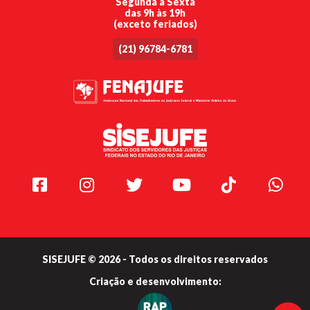
Segunda a Sexta
das 9h às 19h
(exceto feriados)
(21) 96784-6781
Facebook
Instagram
Twitter
Youtube
TikTok
Whats
SISEJUFE © 2026 - Todos os direitos reservados
Criação e
desenvolvimento: