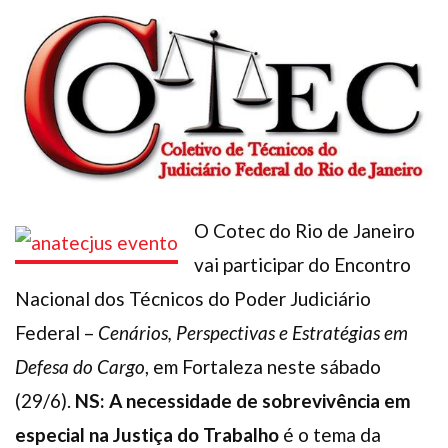
Plano de Saúde
Assistência Funeral
Pós-graduação
Facebook
Instagram
Twitter
Youtube
TikTok
Whatsapp
O Cotec do Rio de Janeiro
vai participar do Encontro
Nacional dos Técnicos do Poder Judiciário
Federal –
Cenários, Perspectivas e Estratégias em
Defesa do Cargo
, em Fortaleza neste sábado
(29/6).
NS: A necessidade de sobrevivência em
especial na Justiça do Trabalho
é o tema da