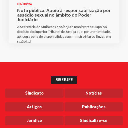
07/08/26
Nota pública: Apoio à responsabilização por
assédio sexual no âmbito do Poder
Judiciário
A Secretaria de Mulheres do Sisejufe manifesta seu apoio à
decisão do Superior Tribunal de Justiça que, por unanimidade,
aplicou a pena de disponibilidade ao ministro Marco Buzzi, em
razão […]
SISEJUFE
Sindicato
Notícias
Artigos
Publicações
Jurídico
Sindicalize-se