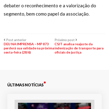
debater o reconhecimento e a valorização do
segmento, bem como papel da associação.
Navegação
Post
Próximo
Post anterior
Próximo post
anterior:
post:
DEU NA IMPRENSA – MP 873
CSJT analisa reajuste da
perderá sua validade na próxima
indenização de transporte para
de
sexta-feira (28/6)
oficiais de justiça
Post
ÚLTIMAS NOTÍCIAS