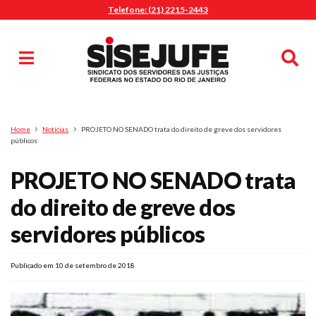
Telefone: (21) 2215-2443
MENU
Início
Sindicalize-se
Notícias
Artigos
Publicações
Pesquisa
Home
Notícias
PROJETO NO SENADO trata do direito de greve dos servidores
Jurídico
públicos
Diretoria
PROJETO NO SENADO trata
O Sindicato
do direito de greve dos
Agenda
servidores públicos
Casa do Alto
Sede Campestre
Publicado em 10 de setembro de 2018
Nossos Convênios
Gympass Wellhub
Seguro Auto