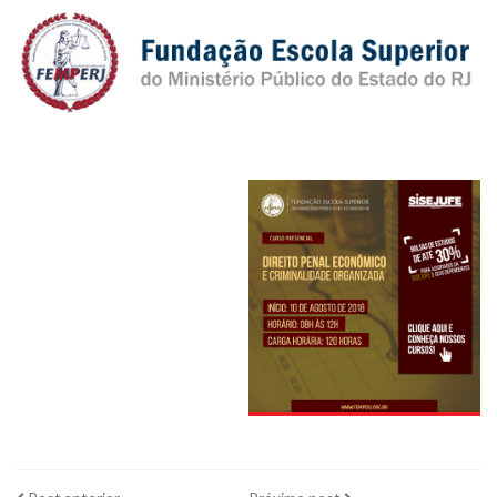
Plano de Saúde
Assistência Funeral
Pós-graduação
Facebook
Instagram
Twitter
Youtube
TikTok
Whatsapp
Post
Próximo