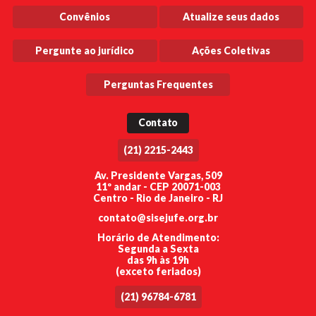
Convênios
Atualize seus dados
Pergunte ao jurídico
Ações Coletivas
Perguntas Frequentes
Contato
(21) 2215-2443
Av. Presidente Vargas, 509
11º andar - CEP 20071-003
Centro - Rio de Janeiro - RJ
contato@sisejufe.org.br
Horário de Atendimento:
Segunda a Sexta
das 9h às 19h
(exceto feriados)
(21) 96784-6781