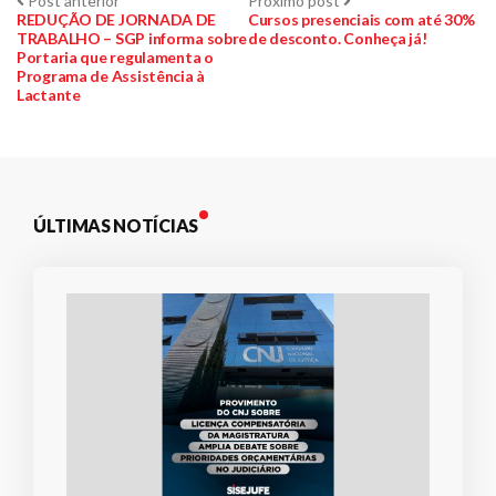
Navegação
Post anterior
Próximo post
anterior:
post:
REDUÇÃO DE JORNADA DE
Cursos presenciais com até 30%
TRABALHO – SGP informa sobre
de desconto. Conheça já!
de
Portaria que regulamenta o
Programa de Assistência à
Post
Lactante
ÚLTIMAS NOTÍCIAS