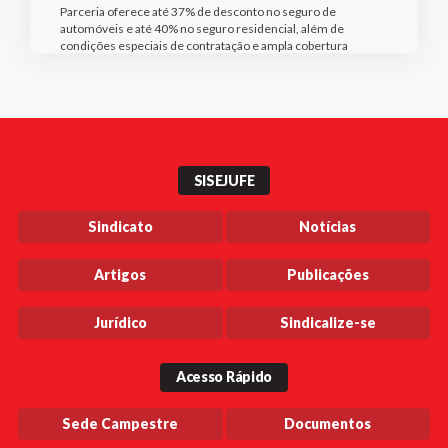
Parceria oferece até 37% de desconto no seguro de
automóveis e até 40% no seguro residencial, além de
condições especiais de contratação e ampla cobertura
SISEJUFE
Sindicato
Notícias
Artigos
Publicações
Jurídico
Sindicalize-se
Acesso Rápido
Sede Campestre
Documentos