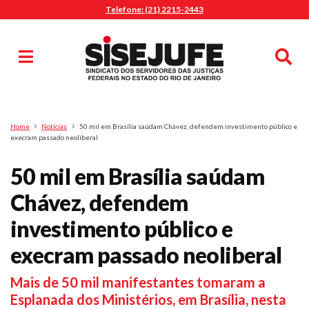
Telefone: (21) 2215-2443
MENU
Início
Sindicalize-se
Notícias
Artigos
Publicações
Pesquisa
Home
Notícias
50 mil em Brasília saúdam Chávez, defendem investimento público e
Jurídico
execram passado neoliberal
Diretoria
50 mil em Brasília saúdam
O Sindicato
Chávez, defendem
Agenda
investimento público e
Casa do Alto
Sede Campestre
execram passado neoliberal
Nossos Convênios
Mais de 50 mil manifestantes tomaram a
Gympass Wellhub
Esplanada dos Ministérios, em Brasília, nesta
Seguro Auto