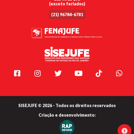
(exceto feriados)
(21) 96784-6781
Facebook
Instagram
Twitter
Youtube
TikTok
Whats
SISEJUFE © 2026 - Todos os direitos reservados
Criação e
desenvolvimento: