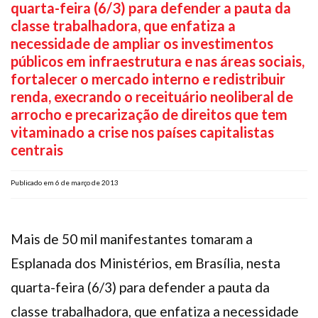
quarta-feira (6/3) para defender a pauta da
Plano de Saúde
classe trabalhadora, que enfatiza a
Assistência Funeral
necessidade de ampliar os investimentos
Pós-graduação
públicos em infraestrutura e nas áreas sociais,
fortalecer o mercado interno e redistribuir
Facebook
Instagram
Twitter
Youtube
TikTok
Whatsapp
renda, execrando o receituário neoliberal de
arrocho e precarização de direitos que tem
vitaminado a crise nos países capitalistas
centrais
Publicado em 6 de março de 2013
Mais de 50 mil manifestantes tomaram a
Esplanada dos Ministérios, em Brasília, nesta
quarta-feira (6/3) para defender a pauta da
classe trabalhadora, que enfatiza a necessidade