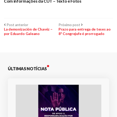
Com informações da CUT – Texto e Fotos
Navegação
Post
Próximo
Post anterior
Próximo post
anterior:
post:
La demonización de Chavéz –
Prazo para entrega de teses ao
por Eduardo Galeano
8º Congrejufe é prorrogado
de
Post
ÚLTIMAS NOTÍCIAS