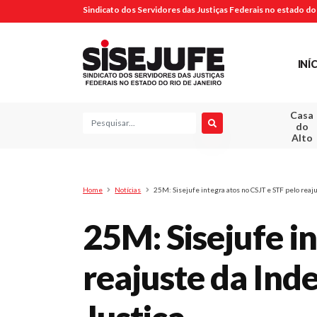
Sindicato dos Servidores das Justiças Federais no estado do 
INÍ
Casa
Pesquisa
do
Alto
Home
Notícias
25M: Sisejufe integra atos no CSJT e STF pelo reaju
25M: Sisejufe i
reajuste da Ind