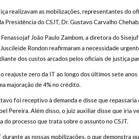
tiça realizavam as mobilizações, representantes do of
r da Presidência do CSJT, Dr. Gustavo Carvalho Chehab
 Fenassojaf João Paulo Zambom, a diretora do Sisejuf
Juscileide Rondon reafirmaram a necessidade urgent
iante dos custos arcados pelos oficiais de justiça par
 o reajuste zero da IT ao longo dos últimos sete anos
ma majoração de 4% no crédito.
stavo foi receptivo à demanda e disse que repassaria
l Pereira. Além disso, o juiz auxiliar disse que iria v
ia do processo que trata sobre o assunto no CSJT.
 durante as nossas mobilizações, o que demonstra q