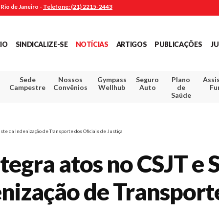
Rio de Janeiro -
Telefone: (21) 2215-2443
CIO
SINDICALIZE-SE
NOTÍCIAS
ARTIGOS
PUBLICAÇÕES
JU
Sede
Nossos
Gympass
Seguro
Plano
Assi
Campestre
Convênios
Wellhub
Auto
de
Fu
Saúde
ste da Indenização de Transporte dos Oficiais de Justiça
ntegra atos no CSJT e 
enização de Transporte