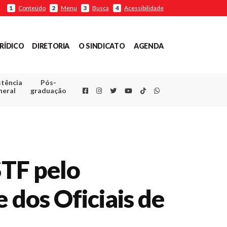
Conteúdo
Menu
Busca
Acessibilidade
1
2
3
4
RÍDICO
DIRETORIA
O SINDICATO
AGENDA
stência
Pós-
Facebook
Instagram
Twitter
Youtube
TikTok
Whatsapp
neral
graduação
STF pelo
 dos Oficiais de