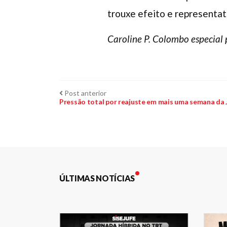
trouxe efeito e representati
Caroline P. Colombo especial 
Navegação
Post
Post anterior
anterior:
Pressão total por reajuste em mais uma semana da 
de
Post
ÚLTIMAS NOTÍCIAS