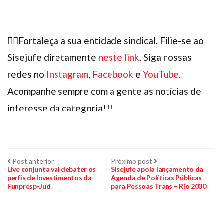
✊🏽Fortaleça a sua entidade sindical. Filie-se ao
Sisejufe diretamente
neste link
. Siga nossas
redes no
Instagram
,
Facebook
e
YouTube
.
Acompanhe sempre com a gente as notícias de
interesse da categoria!!!
Navegação
Post
Próximo
Post anterior
Próximo post
anterior:
post:
Live conjunta vai debater os
Sisejufe apoia lançamento da
perfis de Investimentos da
Agenda de Políticas Públicas
de
Funpresp-Jud
para Pessoas Trans – Rio 2030
Post