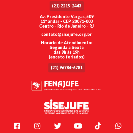
(21) 2215-2443
Av. Presidente Vargas, 509
11º andar - CEP 20071-003
Centro - Rio de Janeiro - RJ
contato@sisejufe.org.br
Horário de Atendimento:
Segunda a Sexta
das 9h às 19h
(exceto feriados)
(21) 96784-6781
Facebook
Instagram
Twitter
Youtube
TikTok
Whats