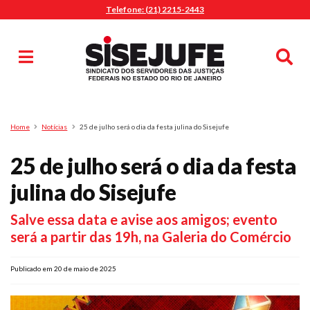
Telefone: (21) 2215-2443
MENU
Início
Sindicalize-se
Notícias
Artigos
Publicações
Pesquisa
Home
Notícias
25 de julho será o dia da festa julina do Sisejufe
Jurídico
25 de julho será o dia da festa
Diretoria
O Sindicato
julina do Sisejufe
Agenda
Salve essa data e avise aos amigos; evento
Casa do Alto
será a partir das 19h, na Galeria do Comércio
Sede Campestre
Nossos Convênios
Publicado em 20 de maio de 2025
Gympass Wellhub
Seguro Auto