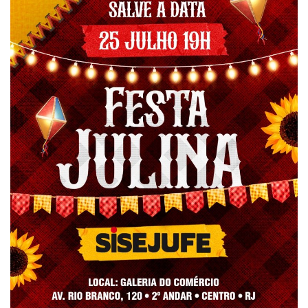
Plano de Saúde
Assistência Funeral
Pós-graduação
Facebook
Instagram
Twitter
Youtube
TikTok
Whatsapp