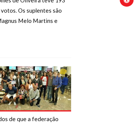
mes de Oliveira teve 193
 votos. Os suplentes são
 Magnus Melo Martins e
dos de que a federação