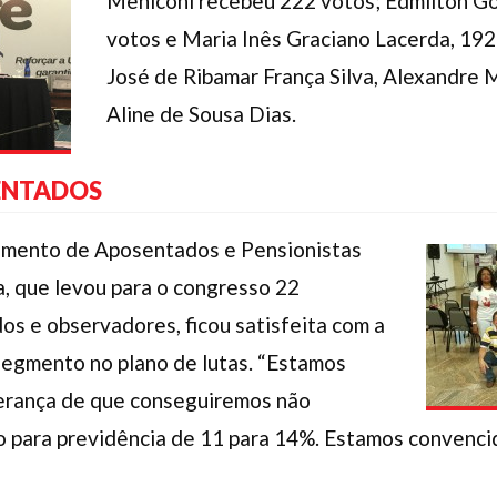
Meniconi recebeu 222 votos; Edmilton Go
votos e Maria Inês Graciano Lacerda, 192
José de Ribamar França Silva, Alexandre
Aline de Sousa Dias.
ENTADOS
mento de Aposentados e Pensionistas
a, que levou para o congresso 22
s e observadores, ficou satisfeita com a
segmento no plano de lutas. “Estamos
erança de que conseguiremos não
o para
previdência de 11 para 14%. Estamos convenci