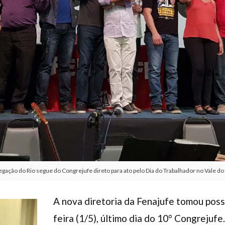
egação do Rio segue do Congrejufe direto para ato pelo Dia do Trabalhador no Vale 
A nova diretoria da Fenajufe tomou pos
feira (1/5), último dia do 10° Congrejufe