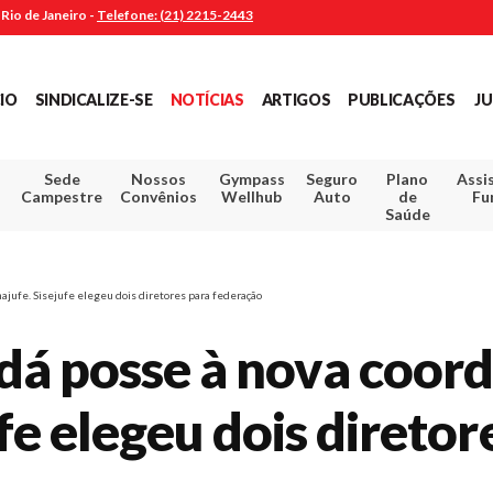
Rio de Janeiro -
Telefone: (21) 2215-2443
CIO
SINDICALIZE-SE
NOTÍCIAS
ARTIGOS
PUBLICAÇÕES
JU
Sede
Nossos
Gympass
Seguro
Plano
Assi
Campestre
Convênios
Wellhub
Auto
de
Fu
Saúde
ajufe. Sisejufe elegeu dois diretores para federação
dá posse à nova coor
fe elegeu dois diretor