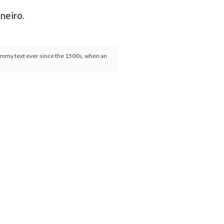
neiro.
dummy text ever since the 1500s, when an