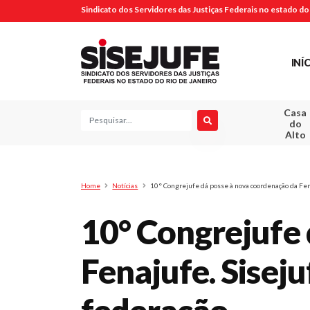
Sindicato dos Servidores das Justiças Federais no estado do 
INÍ
Casa
Pesquisa
do
Alto
Home
Notícias
10° Congrejufe dá posse à nova coordenação da Fen
10° Congrejufe 
Fenajufe. Siseju