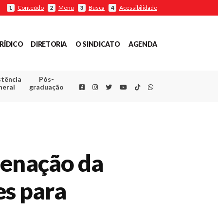
Conteúdo
Menu
Busca
Acessibilidade
1
2
3
4
RÍDICO
DIRETORIA
O SINDICATO
AGENDA
stência
Pós-
Facebook
Instagram
Twitter
Youtube
TikTok
Whatsapp
neral
graduação
denação da
es para