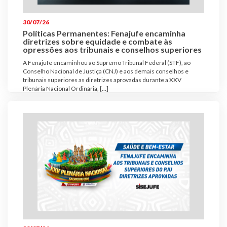
Plano de Saúde
30/07/26
Assistência Funeral
Políticas Permanentes: Fenajufe encaminha
Pós-graduação
diretrizes sobre equidade e combate às
opressões aos tribunais e conselhos superiores
Facebook
Instagram
Twitter
Youtube
TikTok
Whatsapp
A Fenajufe encaminhou ao Supremo Tribunal Federal (STF), ao
Conselho Nacional de Justiça (CNJ) e aos demais conselhos e
tribunais superiores as diretrizes aprovadas durante a XXV
Plenária Nacional Ordinária, […]