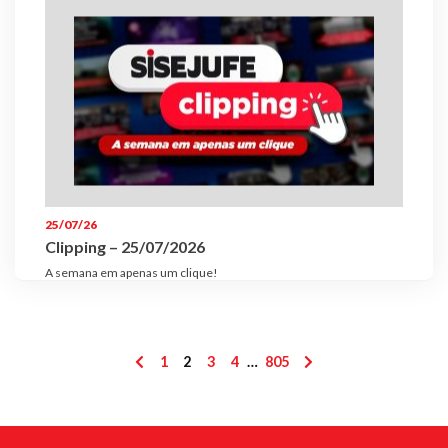
25/07/26
Clipping – 25/07/2026
A semana em apenas um clique!
Paginação
1
2
3
4
…
805
de
posts