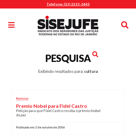
Telefone: (21) 2215-2443
MENU
Início
Sindicalize-se
Notícias
Artigos
Publicações
Pesquisa
PESQUISA
Jurídico
Diretoria
Exibindo resultados para:
cultura
O Sindicato
Agenda
Notícias
Casa do Alto
Premio Nobel para Fidel Castro
Sede Campestre
Petição para que Fidel Castro receba o prêmio Nobel
da paz
Nossos Convênios
Gympass Wellhub
Publicado em 2 de outubro de 2006
Seguro Auto