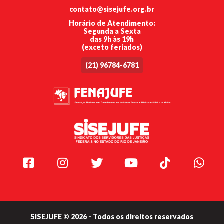
contato@sisejufe.org.br
Horário de Atendimento:
Segunda a Sexta
das 9h às 19h
(exceto feriados)
(21) 96784-6781
Facebook
Instagram
Twitter
Youtube
TikTok
Whats
SISEJUFE © 2026 - Todos os direitos reservados