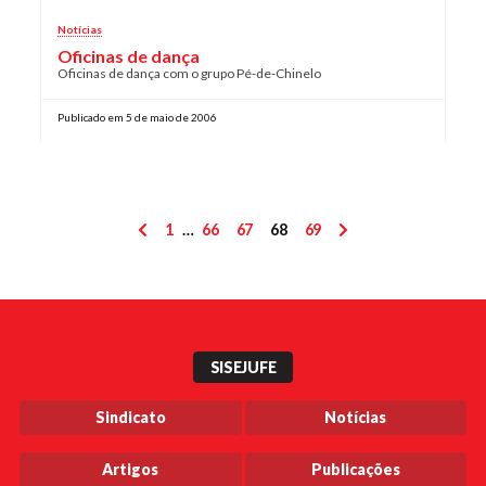
Notícias
Oficinas de dança
Oficinas de dança com o grupo Pé-de-Chinelo
Publicado em 5 de maio de 2006
Paginação
1
…
66
67
68
69
de
posts
SISEJUFE
Sindicato
Notícias
Artigos
Publicações