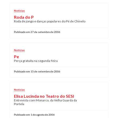
Plano de Saúde
Notícias
Assistência Funeral
Roda do P
Pós-graduação
Roda de jongo e danças populares do Pé de Chinelo
Facebook
Instagram
Twitter
Youtube
TikTok
Whatsapp
Publicado em 27 de setembro de 2006
Notícias
Pe
Perça gratuita na segunda-feira
Publicado em 15 de setembro de 2006
Notícias
Elisa Lucinda no Teatro do SESI
Entrevista com Monarco, da Velha Guarda da
Portela
Publicado em 1 de agosto de 2006