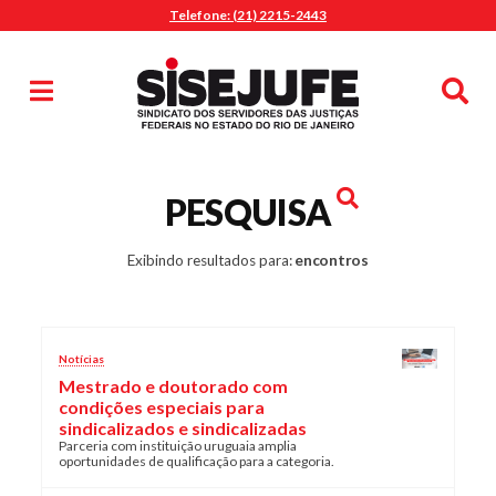
Telefone: (21) 2215-2443
MENU
Início
Sindicalize-se
Notícias
Artigos
Publicações
Pesquisa
PESQUISA
Jurídico
Diretoria
Exibindo resultados para:
encontros
O Sindicato
Agenda
Notícias
Casa do Alto
Mestrado e doutorado com
Sede Campestre
condições especiais para
Nossos Convênios
sindicalizados e sindicalizadas
Parceria com instituição uruguaia amplia
Gympass Wellhub
oportunidades de qualificação para a categoria.
Seguro Auto