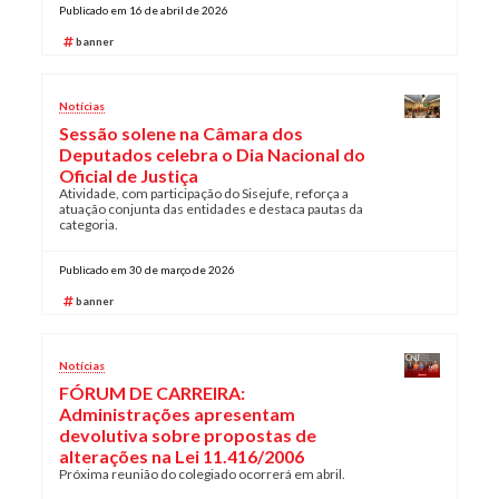
Publicado em 16 de abril de 2026
Plano de Saúde
banner
Assistência Funeral
Pós-graduação
Notícias
Facebook
Instagram
Twitter
Youtube
TikTok
Whatsapp
Sessão solene na Câmara dos
Deputados celebra o Dia Nacional do
Oficial de Justiça
Atividade, com participação do Sisejufe, reforça a
atuação conjunta das entidades e destaca pautas da
categoria.
Publicado em 30 de março de 2026
banner
Notícias
FÓRUM DE CARREIRA:
Administrações apresentam
devolutiva sobre propostas de
alterações na Lei 11.416/2006
Próxima reunião do colegiado ocorrerá em abril.