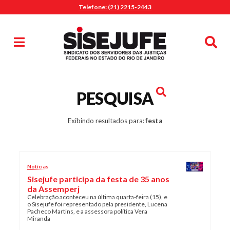
Telefone: (21) 2215-2443
MENU
Início
Sindicalize-se
Notícias
Artigos
Publicações
Pesquisa
PESQUISA
Jurídico
Diretoria
Exibindo resultados para:
festa
O Sindicato
Agenda
Notícias
Casa do Alto
Sisejufe participa da festa de 35 anos
Sede Campestre
da Assemperj
Celebração aconteceu na última quarta-feira (15), e
Nossos Convênios
o Sisejufe foi representado pela presidente, Lucena
Pacheco Martins, e a assessora política Vera
Gympass Wellhub
Miranda
Seguro Auto