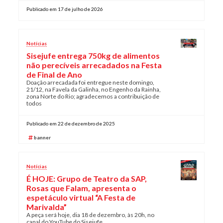
Publicado em 17 de julho de 2026
Plano de Saúde
Assistência Funeral
Pós-graduação
Notícias
Sisejufe entrega 750kg de alimentos
Facebook
Instagram
Twitter
Youtube
TikTok
Whatsapp
não perecíveis arrecadados na Festa
de Final de Ano
Doação arrecadada foi entregue neste domingo,
21/12, na Favela da Galinha, no Engenho da Rainha,
zona Norte do Rio; agradecemos a contribuição de
todos
Publicado em 22 de dezembro de 2025
banner
Notícias
É HOJE: Grupo de Teatro da SAP,
Rosas que Falam, apresenta o
espetáculo virtual “A Festa de
Marivalda”
A peça será hoje, dia 18 de dezembro, às 20h, no
canal do YouTube do Sisejufe