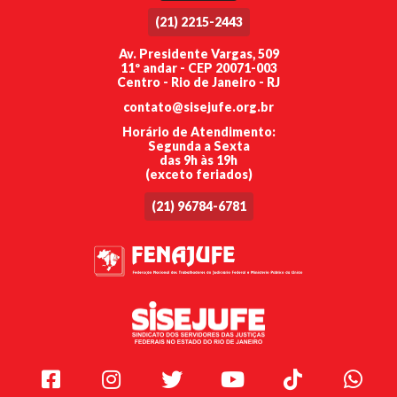
(21) 2215-2443
Av. Presidente Vargas, 509
11º andar - CEP 20071-003
Centro - Rio de Janeiro - RJ
contato@sisejufe.org.br
Horário de Atendimento:
Segunda a Sexta
das 9h às 19h
(exceto feriados)
(21) 96784-6781
Facebook
Instagram
Twitter
Youtube
TikTok
Whats